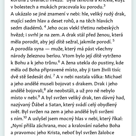
3
v bolestech a mukách pracovala ku porodu.
A ukázalo se jiné znamení v nebi: hle, veliký rudý drak,
mající sedm hlav a deset rohů, a na těch hlavách
4
sedm diadémů.
Jeho ocas vlekl třetinu nebeských
hvězd; i svrhl je na zem. A drak stál před ženou, která
5
měla porodit, aby její dítě sežral, jakmile porodí.
A porodila syna — muže, který má pást všechny
národy železnou berlou. Vtom bylo její dítě vytrženo
6
k Bohu a k jeho trůnu.
A žena utekla do pustiny, kde
měla od Boha připravené místo, aby ji tam živili tisíc
7
dvě stě šedesát dní.
A v nebi nastala válka: Michael
a jeho andělé museli bojovat s drakem. Drak i jeho
8
andělé bojovali,
ale neobstáli, a už pro ně nebylo
9
místo v nebi.
A byl svržen veliký drak, ten dávný had,
nazývaný Ďábel a Satan, který svádí celý obydlený
svět. Byl svržen na zem a jeho andělé byli svrženi
10
s ním.
A uslyšel jsem mocný hlas v nebi, který říkal:
„Nyní přišla záchrana, moc a kralování našeho Boha
a pravomoc jeho Krista, neboť byl svržen žalobce