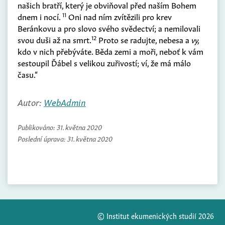
našich bratří, který je obviňoval před naším Bohem
11
dnem i nocí.
Oni nad ním zvítězili pro krev
Beránkovu a pro slovo svého svědectví; a nemilovali
12
svou duši až na smrt.
Proto se radujte, nebesa a
vy,
kdo v nich přebýváte. Běda zemi a moři, neboť k vám
sestoupil Ďábel s velikou zuřivostí; ví, že má málo
času.“
Autor:
WebAdmin
Publikováno:
31. května 2020
Poslední úprava:
31. května 2020
© Institut ekumenických studií 2026