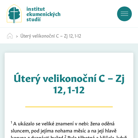
S
institut
k
ekumenických
i
studií
p
t
Úterý velikonoční C – Zj 12, 1-12
o
c
o
n
t
Úterý velikonoční C – Zj
e
n
12, 1-12
t
1
A ukázalo se veliké znamení v nebi: žena oděná
sluncem, pod jejíma nohama měsíc a na její hlavě
2
koruna
z
dvanácti hvězd.
Byla těhotná a křičela, když