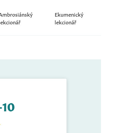
Ambrosiánský
Ekumenický
lekcionář
lekcionář
-10