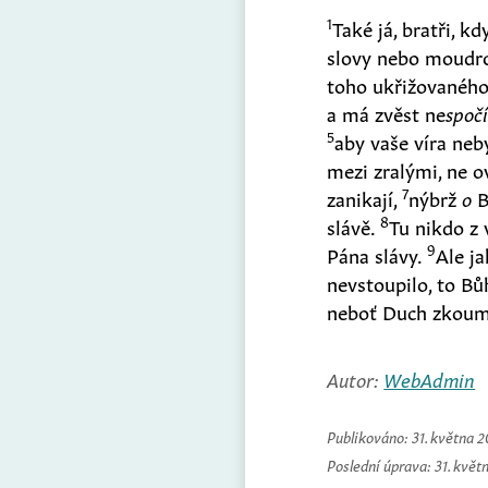
1
Také já, bratři, 
slovy nebo moudro
toho ukřižovanéh
a má zvěst ne
spočí
5
aby vaše víra neb
mezi zralými, ne 
7
zanikají,
nýbrž
o
B
8
slávě.
Tu nikdo z
9
Pána slávy.
Ale ja
nevstoupilo, to Bůh
neboť Duch zkoumá
Autor:
WebAdmin
Publikováno:
31. května 
Poslední úprava:
31. květ