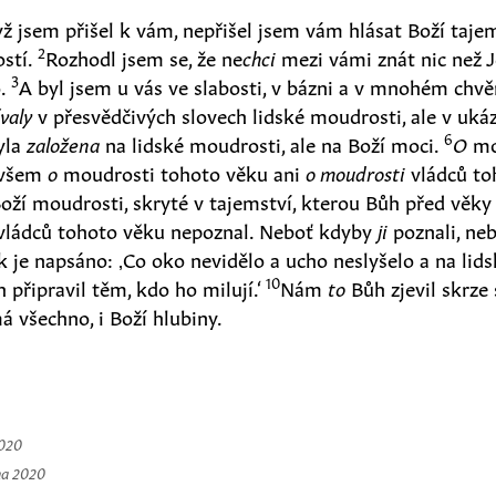
když jsem přišel k vám, nepřišel jsem vám hlásat Boží taj
2
stí.
Rozhodl jsem se, že ne
chci
mezi vámi znát nic než J
3
o.
A byl jsem u vás ve slabosti, v bázni a v mnohém chvě
valy
v přesvědčivých slovech lidské moudrosti, ale v uká
6
yla
založena
na lidské moudrosti, ale na Boží moci.
O
mo
ovšem
o
moudrosti tohoto věku ani
o moudrosti
vládců toh
oží moudrosti, skryté v tajemství, kterou Bůh před věky 
 vládců tohoto věku nepoznal. Neboť kdyby
ji
poznali, neb
k je napsáno: ‚Co oko nevidělo a ucho neslyšelo a na lid
10
 připravil těm, kdo ho milují.‘
Nám
to
Bůh zjevil skrze
 všechno, i Boží hlubiny.
2020
na 2020