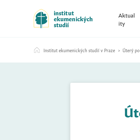
S
k
institut
Aktual
ekumenických
i
ity
studií
p
t
o
Institut ekumenických studií v Praze
Úterý po 
c
o
n
t
e
n
t
Út