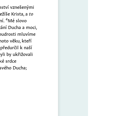
emství vznešenými
ežíše Krista, a
to
4
ní.
Mé slovo
zání Ducha a moci,
udrosti mluvíme
oto věku, kteří
předurčil k naší
yli by ukřižovali
ské srdce
 svého Ducha;