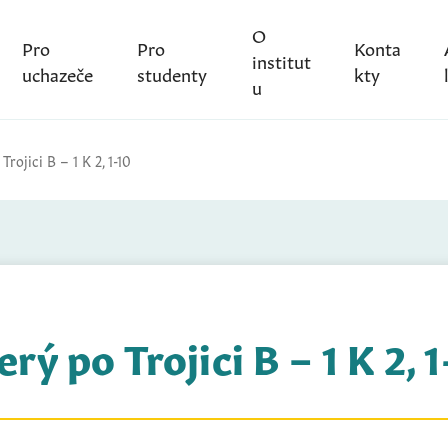
O
Pro
Pro
Konta
institut
uchazeče
studenty
kty
u
Trojici B – 1 K 2, 1-10
erý po Trojici B – 1 K 2, 1