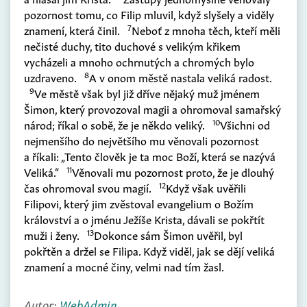
pozornost tomu, co Filip mluvil, když slyšely a viděly
7
znamení, která činil.
Neboť z mnoha těch, kteří měli
nečisté duchy, tito duchové s velikým křikem
vycházeli a mnoho ochrnutých a chromých bylo
8
uzdraveno.
A v onom městě nastala veliká radost.
9
Ve městě však byl již dříve nějaký muž jménem
Šimon, který provozoval magii a ohromoval samařský
10
národ; říkal o sobě, že je někdo veliký.
Všichni od
nejmenšího do největšího mu věnovali pozornost
a říkali: „Tento člověk je ta moc Boží, která se nazývá
11
Veliká.“
Věnovali mu pozornost proto, že je dlouhý
12
čas ohromoval svou magií.
Když však uvěřili
Filipovi, který jim zvěstoval evangelium o Božím
království a o jménu Ježíše Krista, dávali se pokřtít
13
muži i ženy.
Dokonce sám Šimon uvěřil, byl
pokřtěn a držel se Filipa. Když viděl, jak se dějí veliká
znamení a mocné činy, velmi nad tím žasl.
Autor:
WebAdmin