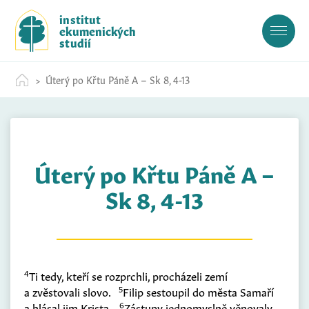
S
institut
k
ekumenických
i
studií
p
t
Úterý po Křtu Páně A – Sk 8, 4-13
o
c
o
n
t
Úterý po Křtu Páně A –
e
n
Sk 8, 4-13
t
4
Ti tedy, kteří se rozprchli, procházeli zemí
5
a zvěstovali slovo.
Filip sestoupil do města Samaří
6
a hlásal jim Krista.
Zástupy jednomyslně věnovaly