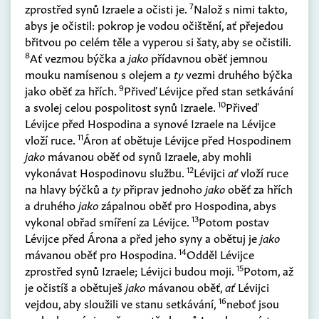
7
zprostřed synů Izraele a očisti je.
Nalož s nimi takto,
abys je očistil: pokrop je vodou očištění, ať přejedou
břitvou po celém těle a vyperou si šaty, aby se očistili.
8
Ať vezmou býčka a
jako
přídavnou oběť jemnou
mouku namísenou s olejem a
ty
vezmi druhého býčka
9
jako oběť za hřích.
Přiveď Lévijce před stan setkávání
10
a svolej celou pospolitost synů Izraele.
Přiveď
Lévijce před Hospodina a synové Izraele na Lévijce
11
vloží ruce.
Áron ať obětuje Lévijce před Hospodinem
jako
mávanou oběť od synů Izraele, aby mohli
12
vykonávat Hospodinovu službu.
Lévijci
ať
vloží ruce
na hlavy býčků a
ty
připrav jednoho
jako
oběť za hřích
a druhého
jako
zápalnou oběť pro Hospodina, abys
13
vykonal obřad smíření za Lévijce.
Potom postav
Lévijce před Árona a před jeho syny a obětuj je
jako
14
mávanou oběť pro Hospodina.
Odděl Lévijce
15
zprostřed synů Izraele; Lévijci budou moji.
Potom, až
je očistíš a obětuješ
jako
mávanou oběť,
ať
Lévijci
16
vejdou, aby sloužili ve stanu setkávání,
neboť jsou