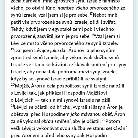
zcela darováni mně zprostřed synů Izraele namísto
všeho, co otvírá lůno,
namísto
všeho prvorozeného ze
17
synů Izraele, vzal jsem si je pro sebe.
Neboť mně
patří vše prvorozené ze synů Izraele, z lidí i zvířat.
Tehdy, když jsem v egyptské zemi pobil všechno
18
prvorozené, zasvětil jsem je pro sebe.
Vzal jsem si
Lévijce místo všeho prvorozeného ze synů Izraele.
19
Dal jsem Lévijce
jako
dar Áronovi a jeho synům
zprostřed synů Izraele, aby vykonávali službu synů
Izraele ve stanu setkávání a získávali smíření pro syny
Izraele, aby nenastala pohroma mezi syny Izraele,
když by se synové Izraele přiblížili ke svatyni.
20
Mojžíš, Áron a celá pospolitost synů Izraele naložili
s Lévijci tak, jak přikázal Hospodin Mojžíšovi
o Lévijcích — tak s nimi synové Izraele naložili.
21
Lévijci se očistili od hříchu, vyprali si šaty a Áron je
obětoval před Hospodinem
jako
mávanou oběť; Áron
22
za ně vykonal
obřad
smíření, aby je očistil.
Potom
vešli Lévijci vykonávat svou službu ve stanu setkávání
před Áronem a před jeho syny. Jak Hospodin