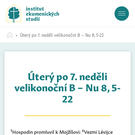
S
institut
k
ekumenických
i
studií
p
t
Úterý po 7. neděli velikonoční B – Nu 8, 5-22
o
c
o
n
t
Úterý po 7. neděli
e
n
velikonoční B – Nu 8, 5-
t
22
5
6
Hospodin promluvil k Mojžíšovi:
Vezmi Lévijce