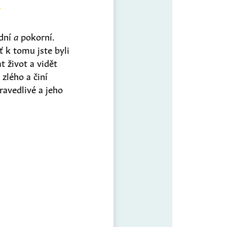
rdní
a
pokorní.
ť k tomu jste byli
t život a vidět
 zlého a činí
ravedlivé a jeho