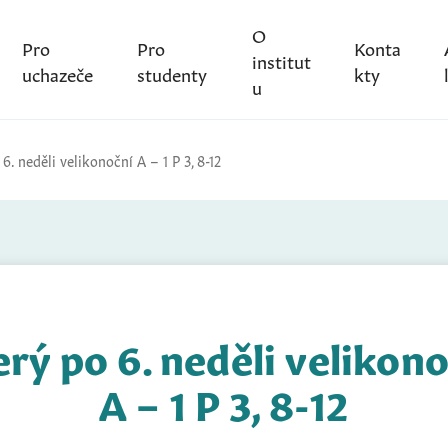
O
Pro
Pro
Konta
institut
uchazeče
studenty
kty
u
6. neděli velikonoční A – 1 P 3, 8-12
rý po 6. neděli velikon
A – 1 P 3, 8-12