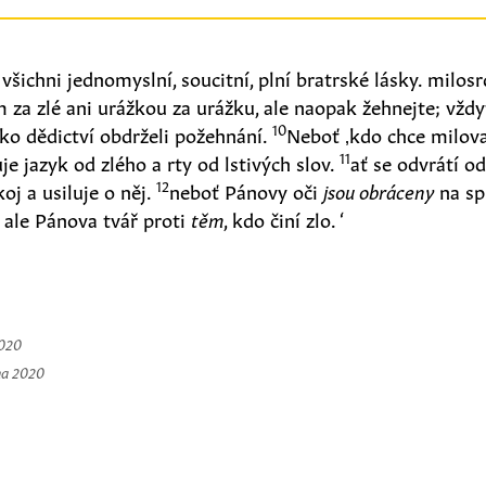
všichni jednomyslní, soucitní, plní bratrské lásky. milos
 za zlé ani urážkou za urážku, ale naopak žehnejte; vždy
10
ako dědictví obdrželi požehnání.
Neboť ‚kdo chce milova
11
je jazyk od zlého a rty od lstivých slov.
ať se odvrátí od
12
oj a usiluje o něj.
neboť Pánovy oči
jsou obráceny
na sp
, ale Pánova tvář proti
těm
, kdo činí zlo. ‘
2020
na 2020