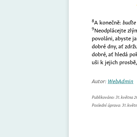
8
A konečně:
buďte
9
Neodplácejte zlým
povoláni, abyste j
dobré dny, ať zdržu
dobré, ať hledá pok
uši k jejich prosbě
Autor:
WebAdmin
Publikováno:
31. května 
Poslední úprava:
31. květ