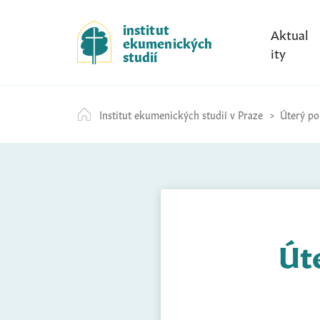
S
k
institut
Aktual
ekumenických
i
ity
studií
p
t
o
Institut ekumenických studií v Praze
Úterý po 
c
o
n
t
e
n
t
Úte