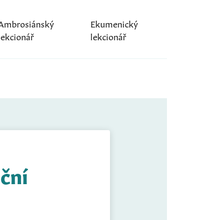
Ambrosiánský
Ekumenický
lekcionář
lekcionář
oční