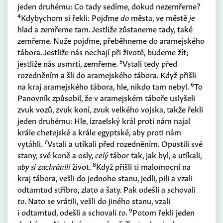
jeden druhému: Co tady sedíme, dokud nezemřeme?
4
Kdybychom si řekli: Pojďme
do
města, ve městě
je
hlad a zemřeme tam. Jestliže zůstaneme tady, také
zemřeme. Nuže pojďme, přeběhneme do aramejského
tábora. Jestliže nás nechají při životě, budeme žít;
5
jestliže nás usmrtí, zemřeme.
Vstali tedy před
rozedněním a šli do aramejského tábora. Když přišli
6
na kraj aramejského tábora, hle, nikdo tam nebyl.
To
Panovník způsobil, že v aramejském táboře uslyšeli
zvuk vozů, zvuk koní, zvuk velkého vojska, takže řekli
jeden druhému: Hle, izraelský král proti nám najal
krále chetejské a krále egyptské, aby proti nám
7
vytáhli.
Vstali a utíkali před rozedněním. Opustili své
stany, své koně a osly,
celý
tábor tak, jak byl, a utíkali,
8
aby si zachránili
život.
Když přišli ti malomocní na
kraj tábora, vešli do jednoho stanu, jedli, pili a vzali
odtamtud stříbro, zlato a šaty. Pak odešli a schovali
to
. Nato se vrátili, vešli do jiného stanu, vzali
9
i odtamtud, odešli a schovali
to
.
Potom řekli jeden