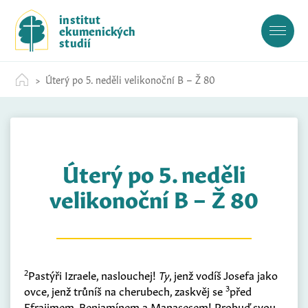
S
institut
k
ekumenických
i
studií
p
t
Úterý po 5. neděli velikonoční B – Ž 80
o
c
o
n
t
Úterý po 5. neděli
e
n
velikonoční B – Ž 80
t
2
Pastýři Izraele, naslouchej!
Ty
, jenž vodíš Josefa jako
3
ovce, jenž trůníš na cherubech, zaskvěj se
před
Efrajimem, Benjamínem a Manasesem! Probuď svou