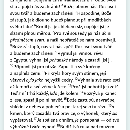
4
sílu a pojď nás zachránit!
Bože, obnov nás! Rozjasni
5
svou tvář a budeme zachráněni.
Hospodine, Bože
zástupů, jak dlouho budeš planout při modlitbách
6
svého lidu?
Krmil jsi je chlebem slz, napájel jsi je
7
slzami plnou měrou.
Pro své sousedy jsi nás učinil
předmětem
sváru a naši nepřátelé se nám posmívají.
8
Bože zástupů, navrať nás zpět! Rozjasni svou tvář
9
a budeme zachráněni.
Vyjmul jsi vinnou révu
z Egypta, vyhnal jsi
pohanské
národy a zasadil jsi ji.
10
Připravil jsi pro ni
vše
. Zapustila své kořeny
11
a naplnila zemi.
Přikryla hory svým stínem, její
12
větvoví
bylo jako
nejvyšší cedry.
Vyhnala své ratolesti
13
až k moři a své větve k řece.
Proč jsi pobořil její zdi?
14
Teď
z
ní trhá každý,
kdo
jde kolem.
Rozrývá ji kanec
15
z lesa, spásá ji polní havěť.
Bože zástupů, navrať se,
16
shlédni z nebes a pohleď; a postarej se
o
tu révu,
o
kmen, který zasadila tvá pravice, o výhonek, který
sis
17
vypěstoval.
Je spálena ohněm,
je
porubaná — od tvé
18
výhrůžné tváře hynou!
Budiž tvá ruka nad mužem