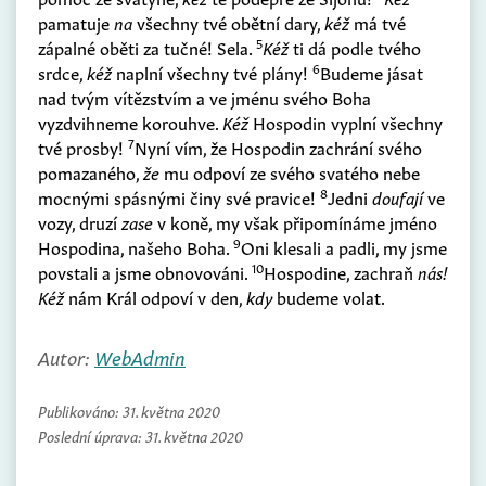
pamatuje
na
všechny tvé obětní dary,
kéž
má tvé
5
zápalné oběti za tučné! Sela.
Kéž
ti dá podle tvého
6
srdce,
kéž
naplní všechny tvé plány!
Budeme jásat
nad tvým vítězstvím a ve jménu svého Boha
vyzdvihneme korouhve.
Kéž
Hospodin vyplní všechny
7
tvé prosby!
Nyní vím, že Hospodin zachrání svého
pomazaného,
že
mu odpoví ze svého svatého nebe
8
mocnými spásnými činy své pravice!
Jedni
doufají
ve
vozy, druzí
zase
v koně, my však připomínáme jméno
9
Hospodina, našeho Boha.
Oni klesali a padli, my jsme
10
povstali a jsme obnovováni.
Hospodine, zachraň
nás!
Kéž
nám Král odpoví v den,
kdy
budeme volat.
Autor:
WebAdmin
Publikováno:
31. května 2020
Poslední úprava:
31. května 2020