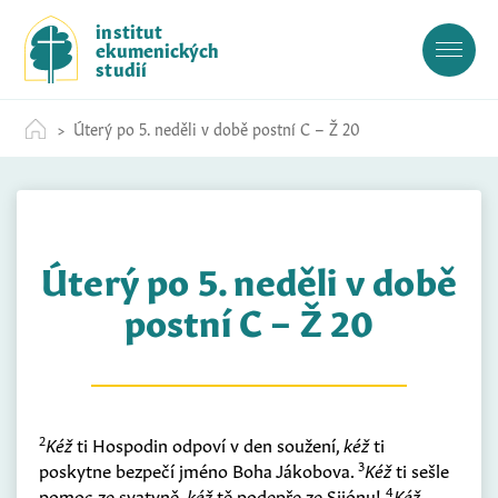
S
institut
k
ekumenických
i
studií
p
t
Úterý po 5. neděli v době postní C – Ž 20
o
c
o
n
t
Úterý po 5. neděli v době
e
n
postní C – Ž 20
t
2
Kéž
ti Hospodin odpoví v den soužení,
kéž
ti
3
poskytne bezpečí jméno Boha Jákobova.
Kéž
ti sešle
4
pomoc ze svatyně,
kéž
tě podepře ze Sijónu!
Kéž