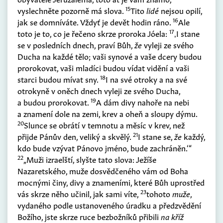
15
vyslechněte pozorně má slova.
Tito
lidé
nejsou opilí,
16
jak se domníváte. Vždyť je devět hodin ráno.
Ale
17
toto je to, co je řečeno skrze proroka Jóela:
‚I stane
se v posledních dnech, praví Bůh,
že
vyleji ze svého
Ducha na každé tělo; vaši synové a vaše dcery budou
prorokovat, vaši mladíci budou vídat vidění a vaši
18
starci budou mívat sny.
I na své otroky a na své
otrokyně v oněch dnech vyleji ze svého Ducha,
19
a budou prorokovat.
A dám divy nahoře na nebi
a znamení dole na zemi, krev a oheň a sloupy dýmu.
20
Slunce se obrátí v temnotu a měsíc v krev, než
21
přijde Pánův den, veliký a skvělý.
I stane se,
že
každý,
kdo bude vzývat Pánovo jméno, bude zachráněn.‘“
22
„Muži izraelští, slyšte tato slova: Ježíše
Nazaretského, muže dosvědčeného vám od Boha
mocnými činy, divy a znameními, které Bůh uprostřed
23
vás skrze něho učinil, jak sami víte,
tohoto
muže
,
vydaného podle ustanoveného úradku a předzvědění
Božího, jste skrze ruce bezbožníků přibili
na kříž