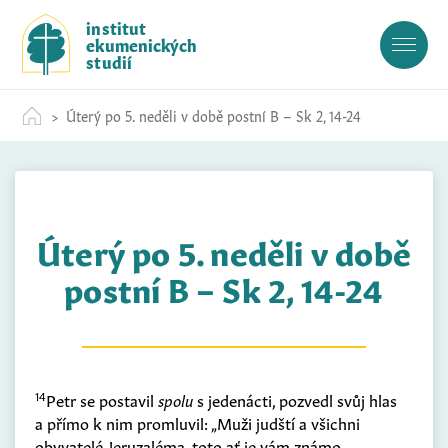
S
institut
k
ekumenických
i
studií
p
t
Úterý po 5. neděli v době postní B – Sk 2, 14-24
o
c
o
n
t
Úterý po 5. neděli v době
e
n
postní B – Sk 2, 14-24
t
14
Petr se postavil
spolu
s jedenácti, pozvedl svůj hlas
a přímo k nim promluvil: „Muži judští a všichni
obyvatelé Jeruzaléma, toto ať je vám známo,