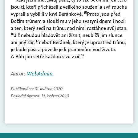
jsou ti, kteří přicházejí z velikého soužení a svá roucha
15
vyprali a vybílili v krvi Beránkově.
Proto jsou před
Božím trůnem a slouží mu v jeho svatyni dnem i nocí;
a ten, který sedí na trůnu, nad nimi roztáhne svůj stan.
16
Již nebudou hladovět ani žíznit, neublíží jim slunce
17
ani jiný žár,
neboť Beránek, který
je
uprostřed trůnu,
je bude pást a povede je k pramenům vod života.
A Bůh jim setře každou slzu z očí.“
Autor:
WebAdmin
Publikováno:
31. května 2020
Poslední úprava:
31. května 2020