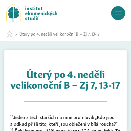
S
institut
k
ekumenických
i
studií
p
t
Úterý po 4. neděli velikonoční B – Zj 7, 13-17
o
c
o
n
t
Úterý po 4. neděli
e
n
velikonoční B – Zj 7, 13-17
t
13
Jeden z těch starších na mne promluvil: „Kdo jsou
a odkud přišli tito, kteří jsou oblečeni v bílá roucha?“
14
Řekl jsem mu: „Můj pane, ty
to
víš.“ A
on
mi řekl: „To