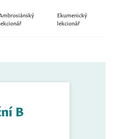
Ambrosiánský
Ekumenický
lekcionář
lekcionář
ční B