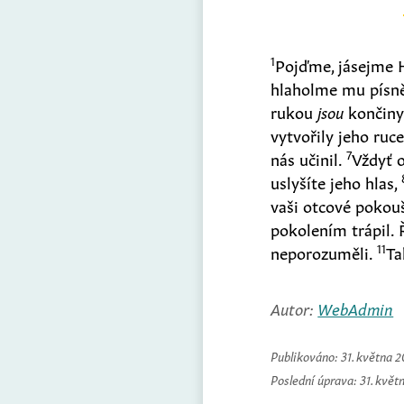
1
Pojďme, jásejme 
hlaholme mu písn
rukou
jsou
končiny 
vytvořily jeho ruc
7
nás učinil.
Vždyť 
uslyšíte jeho hlas,
vaši otcové pokouš
pokolením trápil. 
11
neporozuměli.
Ta
Autor:
WebAdmin
Publikováno:
31. května 
Poslední úprava:
31. květ