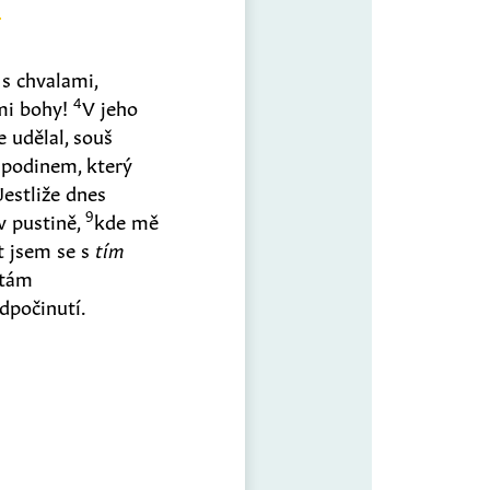
s chvalami,
4
mi bohy!
V jeho
 udělal, souš
spodinem, který
Jestliže dnes
9
 pustině,
kde mě
et jsem se s
tím
stám
dpočinutí.