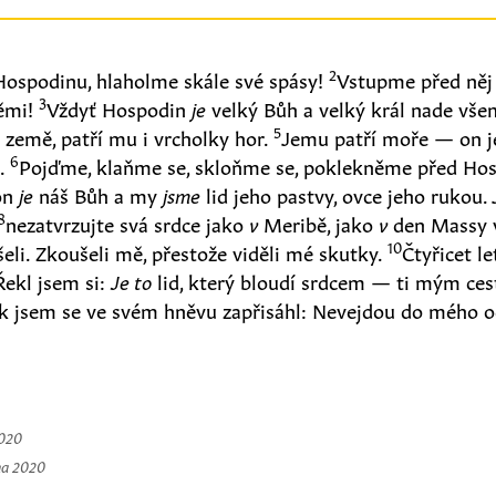
2
Hospodinu, hlaholme skále své spásy!
Vstupme před něj 
3
ěmi!
Vždyť Hospodin
je
velký Bůh a velký král nade vše
5
země, patří mu i vrcholky hor.
Jemu patří moře — on je
6
e.
Pojďme, klaňme se, skloňme se, poklekněme před Ho
on
je
náš Bůh a my
jsme
lid jeho pastvy, ovce jeho rukou. 
8
nezatvrzujte svá srdce jako
v
Meribě, jako
v
den Massy v
10
eli. Zkoušeli mě, přestože viděli mé skutky.
Čtyřicet l
Řekl jsem si:
Je to
lid, který bloudí srdcem — ti mým ce
k jsem se ve svém hněvu zapřisáhl: Nevejdou do mého o
2020
na 2020