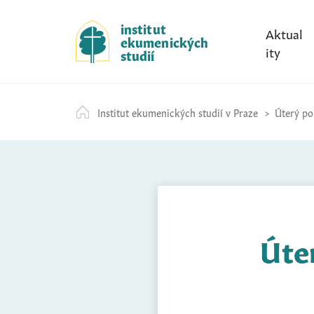
S
k
institut
Aktual
ekumenických
i
ity
studií
p
t
o
Institut ekumenických studií v Praze
Úterý po
c
o
n
t
e
n
t
Úter