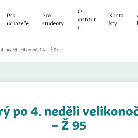
O
Pro
Pro
Konta
institut
uchazeče
studenty
kty
u
 4. neděli velikonoční B – Ž 95
ý po 4. neděli velikono
– Ž 95