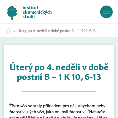
S
institut
k
ekumenických
i
studií
p
t
Úterý po 4. neděli v době postní B – 1 K 10, 6-13
o
c
o
n
t
Úterý po 4. neděli v době
e
n
postní B – 1 K 10, 6-13
t
6
Tyto
věci
se staly příkladem pro nás, abychom nebyli
7
žádostivi zlých
věcí
, jako oni byli žádostiví.
Nebuďte
ani modláři jako někteří z nich; jak je napsáno: ‚Lid se