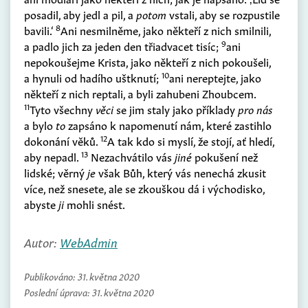
posadil, aby jedl a pil, a
potom
vstali, aby se rozpustile
8
bavili.‘
Ani nesmilněme, jako někteří z nich smilnili,
9
a padlo jich za jeden den třiadvacet tisíc;
ani
nepokoušejme Krista, jako někteří z nich pokoušeli,
10
a hynuli od hadího uštknutí;
ani nereptejte, jako
někteří z nich reptali, a byli zahubeni Zhoubcem.
11
Tyto všechny
věci
se jim staly jako příklady
pro nás
a bylo
to
zapsáno k napomenutí nám, které zastihlo
12
dokonání věků.
A tak kdo si myslí, že stojí, ať hledí,
13
aby nepadl.
Nezachvátilo vás
jiné
pokušení než
lidské; věrný
je
však Bůh, který vás nenechá zkusit
více, než snesete, ale se zkouškou dá i východisko,
abyste
ji
mohli snést.
Autor:
WebAdmin
Publikováno:
31. května 2020
Poslední úprava:
31. května 2020