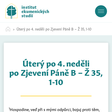
S
institut
k
ekumenických
i
studií
p
t
Úterý po 4. neděli po Zjevení Páně B – Ž 35, 1-10
o
c
o
n
t
Úterý po 4. neděli
e
n
po Zjevení Páně B – Ž 35,
t
1-10
1
Hospodine, veď při s mými odpůrci, bojuj proti těm,