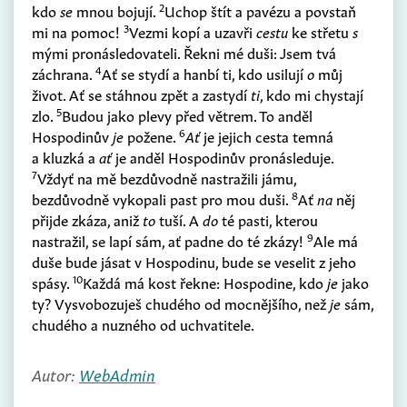
2
kdo
se
mnou bojují.
Uchop štít a pavézu a povstaň
3
mi na pomoc!
Vezmi kopí a uzavři
cestu
ke střetu
s
mými pronásledovateli. Řekni mé duši: Jsem tvá
4
záchrana.
Ať se stydí a hanbí ti, kdo usilují
o
můj
život. Ať se stáhnou zpět a zastydí
ti
, kdo mi chystají
5
zlo.
Budou jako plevy před větrem. To anděl
6
Hospodinův
je
požene.
Ať
je jejich cesta temná
a kluzká a
ať
je anděl Hospodinův pronásleduje.
7
Vždyť na mě bezdůvodně nastražili jámu,
8
bezdůvodně vykopali past pro mou duši.
Ať
na
něj
přijde zkáza, aniž
to
tuší. A
do
té pasti, kterou
9
nastražil, se lapí sám, ať padne do té zkázy!
Ale má
duše bude jásat v Hospodinu, bude se veselit z jeho
10
spásy.
Každá má kost řekne: Hospodine, kdo
je
jako
ty? Vysvobozuješ chudého od mocnějšího, než
je
sám,
chudého a nuzného od uchvatitele.
Autor:
WebAdmin