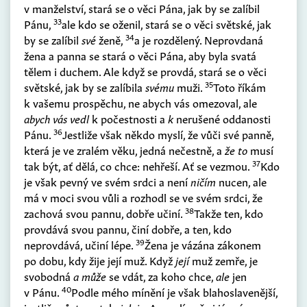
v manželství, stará se o věci Pána, jak by se zalíbil
33
Pánu,
ale kdo se oženil, stará se o věci světské, jak
34
by se zalíbil
své
ženě,
a je rozdělený. Neprovdaná
žena a panna se stará o věci Pána, aby byla svatá
tělem i duchem. Ale když se provdá, stará se o věci
35
světské, jak by se zalíbila
svému
muži.
Toto říkám
k vašemu prospěchu, ne abych vás omezoval, ale
abych vás vedl
k počestnosti a
k
nerušené oddanosti
36
Pánu.
Jestliže však někdo myslí, že vůči své panně,
která je ve zralém věku, jedná nečestně, a
že to
musí
37
tak být, ať dělá, co chce: nehřeší. Ať se vezmou.
Kdo
je však pevný ve svém srdci a není
ničím
nucen, ale
má v moci svou vůli a rozhodl se ve svém srdci, že
38
zachová svou pannu, dobře učiní.
Takže ten, kdo
provdává svou pannu, činí dobře, a ten, kdo
39
neprovdává, učiní lépe.
Žena je vázána zákonem
po dobu, kdy žije její muž. Když
její
muž zemře, je
svobodná
a může
se vdát, za koho chce,
ale
jen
40
v Pánu.
Podle mého mínění je však blahoslavenější,