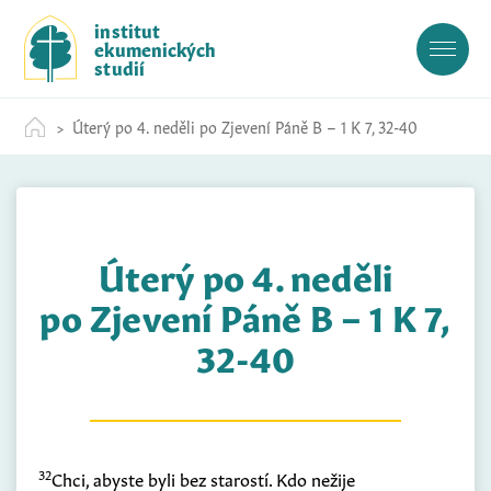
S
institut
k
ekumenických
i
studií
p
t
Úterý po 4. neděli po Zjevení Páně B – 1 K 7, 32-40
o
c
o
n
t
Úterý po 4. neděli
e
n
po Zjevení Páně B – 1 K 7,
t
32-40
32
Chci, abyste byli bez starostí. Kdo nežije