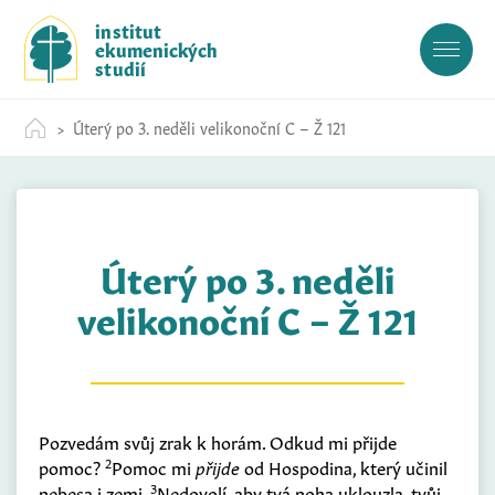
S
institut
k
ekumenických
i
studií
p
t
Úterý po 3. neděli velikonoční C – Ž 121
o
c
o
n
t
Úterý po 3. neděli
e
n
velikonoční C – Ž 121
t
Pozvedám svůj zrak k horám. Odkud mi přijde
2
pomoc?
Pomoc mi
přijde
od Hospodina, který učinil
3
nebesa i zemi.
Nedovolí, aby tvá noha uklouzla, tvůj