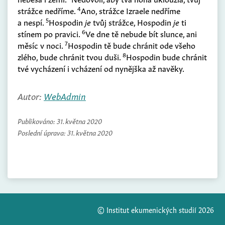
4
strážce nedříme.
Ano, strážce Izraele nedříme
5
a nespí.
Hospodin
je
tvůj strážce, Hospodin
je
ti
6
stínem po pravici.
Ve dne tě nebude bít slunce, ani
7
měsíc v noci.
Hospodin tě bude chránit ode všeho
8
zlého, bude chránit tvou duši.
Hospodin bude chránit
tvé vycházení i vcházení od nynějška až navěky.
Autor:
WebAdmin
Publikováno:
31. května 2020
Poslední úprava:
31. května 2020
© Institut ekumenických studií 2026