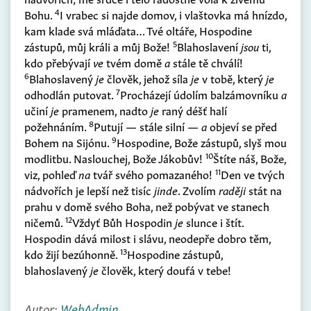
4
Bohu.
I vrabec si najde domov, i vlaštovka má hnízdo,
kam klade svá mláďata… Tvé oltáře, Hospodine
5
zástupů, můj králi a můj Bože!
Blahoslavení
jsou
ti,
kdo přebývají
ve
tvém domě
a
stále tě chválí!
6
Blahoslavený
je
člověk, jehož síla
je
v tobě, který
je
7
odhodlán putovat.
Procházejí údolím balzámovníku
a
učiní
je
pramenem, nadto
je
raný déšť halí
8
požehnáním.
Putují — stále silní —
a
objeví se před
9
Bohem na Sijónu.
Hospodine, Bože zástupů, slyš mou
10
modlitbu. Naslouchej, Bože Jákobův!
Štíte náš, Bože,
11
viz, pohleď
na
tvář svého pomazaného!
Den ve tvých
nádvořích je lepší než tisíc
jinde
. Zvolím
raději
stát na
prahu v domě svého Boha, než pobývat ve stanech
12
ničemů.
Vždyť Bůh Hospodin
je
slunce i štít.
Hospodin dává milost i slávu, neodepře dobro těm,
13
kdo žijí bezúhonně.
Hospodine zástupů,
blahoslavený
je
člověk, který doufá v tebe!
Autor:
WebAdmin