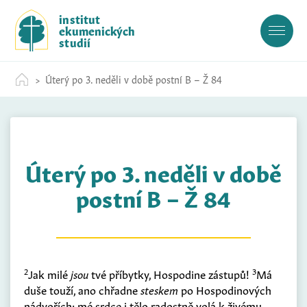
S
institut
k
ekumenických
i
studií
p
t
Úterý po 3. neděli v době postní B – Ž 84
o
c
o
n
t
Úterý po 3. neděli v době
e
n
postní B – Ž 84
t
2
3
Jak milé
jsou
tvé příbytky, Hospodine zástupů!
Má
duše touží, ano chřadne
steskem
po Hospodinových
nádvořích; mé srdce i tělo radostně volá k živému