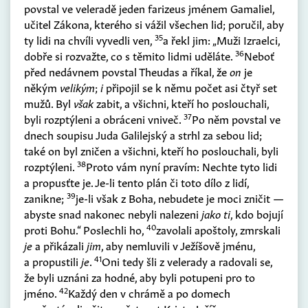
povstal ve veleradě jeden farizeus jménem Gamaliel,
učitel Zákona, kterého si vážil všechen lid; poručil, aby
35
ty lidi na chvíli vyvedli ven,
a řekl jim: „Muži Izraelci,
36
dobře si rozvažte, co s těmito lidmi uděláte.
Neboť
před nedávnem povstal Theudas a říkal, že
on
je
někým
velikým
;
i
připojil se k němu počet asi čtyř set
mužů. Byl
však
zabit, a všichni, kteří ho poslouchali,
37
byli rozptýleni a obráceni vniveč.
Po něm povstal ve
dnech soupisu Juda Galilejský a strhl za sebou lid;
také on byl zničen a všichni, kteří ho poslouchali, byli
38
rozptýleni.
Proto vám nyní pravím: Nechte tyto lidi
a propusťte je. Je-li tento plán či toto dílo z lidí,
39
zanikne;
je-li však z Boha, nebudete je moci zničit —
abyste snad nakonec nebyli nalezeni
jako ti
, kdo bojují
40
proti Bohu.“ Poslechli ho,
zavolali apoštoly, zmrskali
je
a přikázali
jim
, aby nemluvili v Ježíšově jménu,
41
a propustili
je
.
Oni tedy šli z velerady a radovali se,
že byli uznáni za hodné, aby byli potupeni pro to
42
jméno.
Každý den v chrámě a po domech