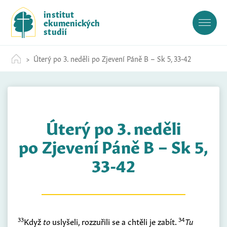
S
institut
k
ekumenických
i
studií
p
t
Úterý po 3. neděli po Zjevení Páně B – Sk 5, 33-42
o
c
o
n
t
Úterý po 3. neděli
e
n
po Zjevení Páně B – Sk 5,
t
33-42
33
34
Když
to
uslyšeli, rozzuřili se a chtěli je zabít.
Tu