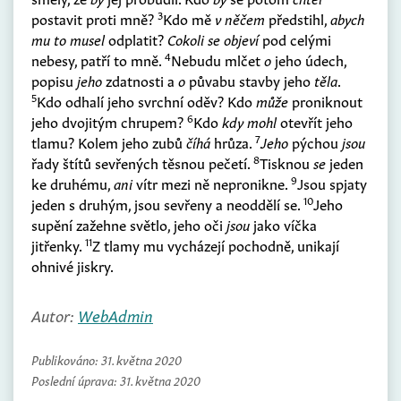
3
postavit proti mně?
Kdo mě
v něčem
předstihl,
abych
mu to musel
odplatit?
Cokoli se objeví
pod celými
4
nebesy, patří to mně.
Nebudu mlčet
o
jeho údech,
popisu
jeho
zdatnosti a
o
půvabu stavby jeho
těla
.
5
Kdo odhalí jeho svrchní oděv? Kdo
může
proniknout
6
jeho dvojitým chrupem?
Kdo
kdy mohl
otevřít jeho
7
tlamu? Kolem jeho zubů
číhá
hrůza.
Jeho
pýchou
jsou
8
řady štítů sevřených těsnou pečetí.
Tisknou
se
jeden
9
ke druhému,
ani
vítr mezi ně nepronikne.
Jsou spjaty
10
jeden s druhým, jsou sevřeny a neoddělí se.
Jeho
supění zažehne světlo, jeho oči
jsou
jako víčka
11
jitřenky.
Z tlamy mu vycházejí pochodně, unikají
ohnivé jiskry.
Autor:
WebAdmin
Publikováno:
31. května 2020
Poslední úprava:
31. května 2020