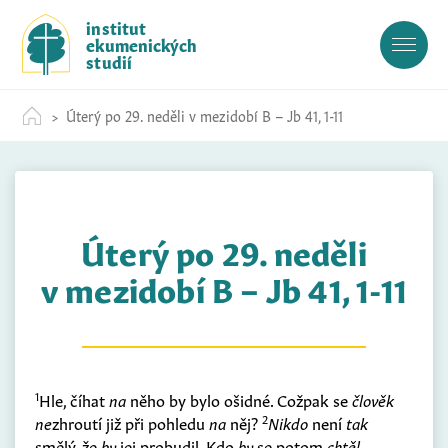
S
institut
k
ekumenických
i
studií
p
t
Úterý po 29. neděli v mezidobí B – Jb 41, 1-11
o
c
o
n
t
Úterý po 29. neděli
e
n
v mezidobí B – Jb 41, 1-11
t
1
Hle, číhat
na
něho by bylo ošidné. Cožpak se
člověk
2
ne
zhroutí již při pohledu
na
něj?
Nikdo
není
tak
smělý, že
by
jej probudil. Kdo
by
se potom
chtěl