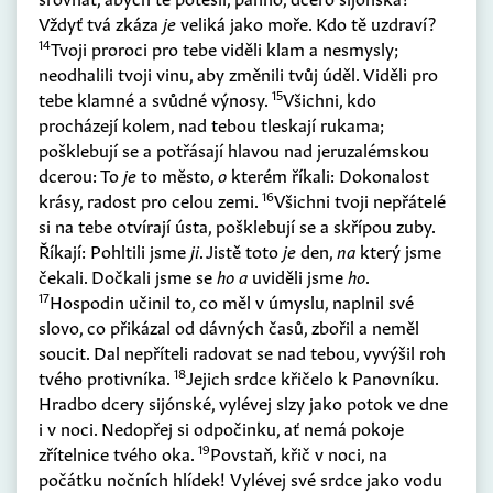
Vždyť tvá zkáza
je
veliká jako moře. Kdo tě uzdraví?
14
Tvoji proroci pro tebe viděli klam a nesmysly;
neodhalili tvoji vinu, aby změnili tvůj úděl. Viděli pro
15
tebe klamné a svůdné výnosy.
Všichni, kdo
procházejí kolem, nad tebou tleskají rukama;
pošklebují se a potřásají hlavou nad jeruzalémskou
dcerou: To
je
to město,
o
kterém říkali: Dokonalost
16
krásy, radost pro celou zemi.
Všichni tvoji nepřátelé
si na tebe otvírají ústa, pošklebují se a skřípou zuby.
Říkají: Pohltili jsme
ji
. Jistě toto
je
den,
na
který jsme
čekali. Dočkali jsme se
ho a
uviděli jsme
ho
.
17
Hospodin učinil to, co měl v úmyslu, naplnil své
slovo, co přikázal od dávných časů, zbořil a neměl
soucit. Dal nepříteli radovat se nad tebou, vyvýšil roh
18
tvého protivníka.
Jejich srdce křičelo k Panovníku.
Hradbo dcery sijónské, vylévej slzy jako potok ve dne
i v noci. Nedopřej si odpočinku, ať nemá pokoje
19
zřítelnice tvého oka.
Povstaň, křič v noci, na
počátku nočních hlídek! Vylévej své srdce jako vodu