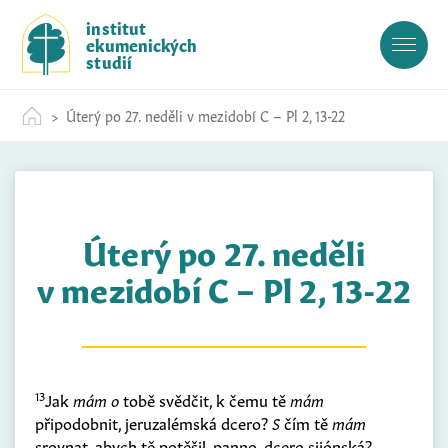
S
institut
k
ekumenických
i
studií
p
t
Úterý po 27. neděli v mezidobí C – Pl 2, 13-22
o
c
o
n
t
Úterý po 27. neděli
e
n
v mezidobí C – Pl 2, 13-22
t
13
Jak
mám o
tobě svědčit, k čemu tě
mám
připodobnit, jeruzalémská dcero?
S
čím tě
mám
srovnat, abych tě potěšil, panno, dcero sijónská?