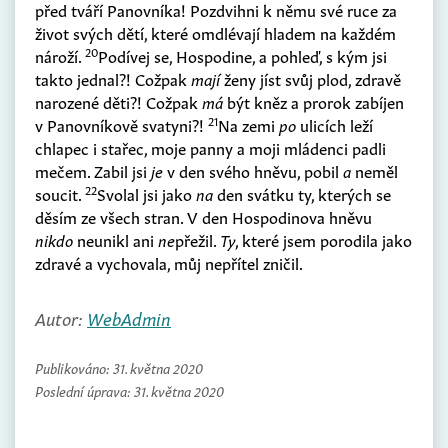
před tváří Panovníka! Pozdvihni k němu své ruce za
život svých dětí, které omdlévají hladem na každém
20
nároží.
Podívej se, Hospodine, a pohleď, s kým jsi
takto jednal?! Cožpak
mají
ženy jíst svůj plod, zdravě
narozené děti?! Cožpak
má
být kněz a prorok zabíjen
21
v Panovníkově svatyni?!
Na zemi
po
ulicích leží
chlapec i stařec, moje panny a moji mládenci padli
mečem. Zabil jsi
je
v den svého hněvu, pobil
a
neměl
22
soucit.
Svolal jsi jako
na
den svátku ty, kterých se
děsím ze všech stran. V den Hospodinova hněvu
nikdo
neunikl ani
ne
přežil.
Ty
, které jsem porodila jako
zdravé a vychovala, můj nepřítel zničil.
Autor:
WebAdmin
Publikováno:
31. května 2020
Poslední úprava:
31. května 2020