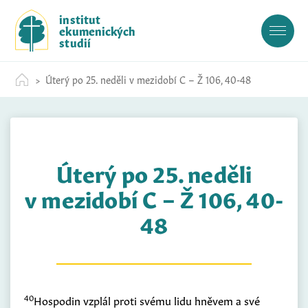
S
institut
k
ekumenických
i
studií
p
t
Úterý po 25. neděli v mezidobí C – Ž 106, 40-48
o
c
o
n
t
Úterý po 25. neděli
e
n
v mezidobí C – Ž 106, 40-
t
48
40
Hospodin vzplál proti svému lidu hněvem a své