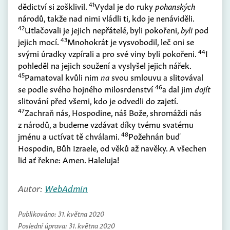
41
dědictví si zošklivil.
Vydal je do ruky
pohanských
národů, takže nad nimi vládli ti, kdo je nenáviděli.
42
Utlačovali je jejich nepřátelé, byli pokořeni,
byli
pod
43
jejich mocí.
Mnohokrát je vysvobodil, leč oni se
44
svými úradky vzpírali a pro své viny byli pokořeni.
I
pohleděl na jejich soužení a vyslyšel jejich nářek.
45
Pamatoval kvůli nim
na
svou smlouvu a slitovával
46
se podle svého hojného milosrdenství
a dal jim
dojít
slitování před všemi, kdo je odvedli do zajetí.
47
Zachraň nás, Hospodine, náš Bože, shromáždi nás
z národů, a budeme vzdávat díky tvému svatému
48
jménu a uctívat tě chválami.
Požehnán buď
Hospodin, Bůh Izraele, od věků až navěky. A všechen
lid ať řekne: Amen. Haleluja!
Autor:
WebAdmin
Publikováno:
31. května 2020
Poslední úprava:
31. května 2020