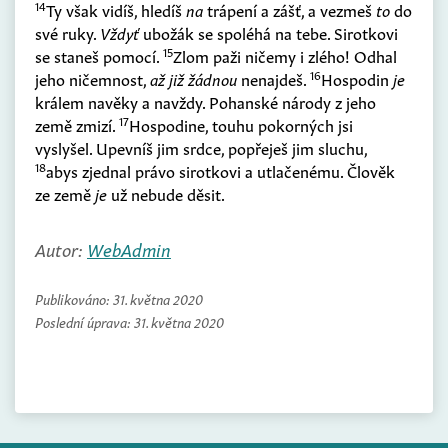
14
Ty však vidíš, hledíš
na
trápení a zášť, a vezmeš
to
do
své ruky.
Vždyť
ubožák se spoléhá na tebe. Sirotkovi
15
se staneš pomocí.
Zlom paži ničemy i zlého! Odhal
16
jeho ničemnost,
až již žádnou
nenajdeš.
Hospodin
je
králem navěky a navždy. Pohanské národy z jeho
17
země zmizí.
Hospodine, touhu pokorných jsi
vyslyšel. Upevníš jim srdce, popřeješ jim sluchu,
18
abys zjednal právo sirotkovi a utlačenému. Člověk
ze země
je
už nebude děsit.
Autor:
WebAdmin
Publikováno:
31. května 2020
Poslední úprava:
31. května 2020