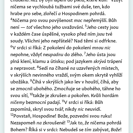
ničema se vychloubá tužbami své duše, ten, kdo
hrabe pro sebe, zlořečí
a
Hospodinem pohrdá.
4
Ničema pro svou povýšenost
moc
nepřemýšlí. Bůh
5
není —
toť
všechno jeho uvažování.
Jeho cesty jsou
v každém čase úspěšné, vysoko před ním
jsou
tvé
soudy. Všichni jeho nepřátelé? Nad těmi si odfrkne.
6
V srdci si říká: Z pokolení do pokolení
mnou nic
7
nepohne, vždyť ne
upadnu
do zlého.
Jeho ústa jsou
plná klení, klamu a útisku; pod jazykem
skrývá
trápení
8
a nepravost.
Sedí na číhané
na
uzavřených místech,
v skrýších nevinného vraždí, svým okem skrytě vyhlíží
9
ubožáka.
Číhá v skrýších jako lev v houští, číhá, aby
se zmocnil ubohého. Zmocňuje se ubohého, táhne ho
10
svou sítí,
takže je zkrušen
a
pokořen. Kvůli hordám
11
ničemy
bezmocní padají.
V srdci si říká: Bůh
zapomíná, skryl svou tvář, nikdy
nic
neuvidí.
12
Povstaň, Hospodine! Bože, pozvedni svou ruku!
13
Nezapomeň
na
zkroušené!
Jak to,
že
ničema pohrdá
Bohem? Říká si v srdci: Nebudeš se
tím
zabývat,
Bože
!