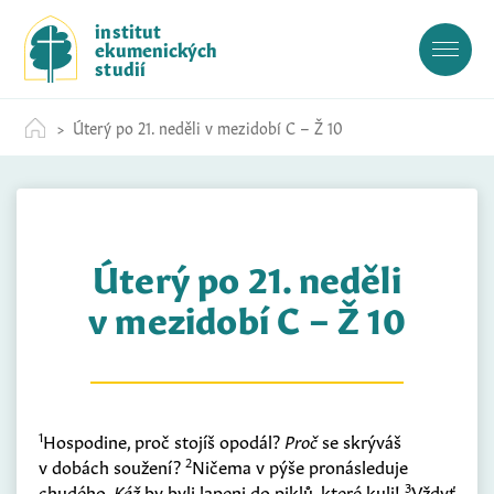
S
institut
k
ekumenických
i
studií
p
t
Úterý po 21. neděli v mezidobí C – Ž 10
o
c
o
n
t
Úterý po 21. neděli
e
n
v mezidobí C – Ž 10
t
1
Hospodine, proč stojíš opodál?
Proč
se skrýváš
2
v dobách soužení?
Ničema v pýše pronásleduje
3
chudého.
Kéž
by byli lapeni do piklů, které kuli!
Vždyť