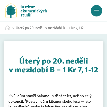
S
institut
k
ekumenických
i
studií
p
t
Úterý po 20. neděli v mezidobí B – 1 Kr 7, 1-12
o
c
o
n
t
Úterý po 20. neděli
e
n
v mezidobí B – 1 Kr 7, 1-12
t
1
Svůj dům stavěl Šalomoun třináct let, než ho celý
2
dokončil.
Postavil dům Libanonského lesa — sto
loket dlouhý, padesát loket široký a třicet loket