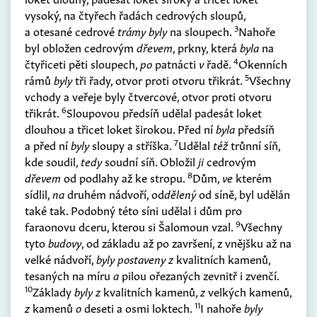
vysoký, na čtyřech řadách cedrových sloupů,
3
a otesané cedrové
trámy byly
na sloupech.
Nahoře
byl obložen cedrovým
dřevem
, prkny, která
byla
na
4
čtyřiceti pěti sloupech,
po
patnácti
v
řadě.
Okenních
5
rámů
byly
tři řady, otvor proti otvoru třikrát.
Všechny
vchody a veřeje byly čtvercové, otvor proti otvoru
6
třikrát.
Sloupovou předsíň udělal padesát loket
dlouhou a třicet loket širokou. Před ní
byla
předsíň
7
a před ní
byly
sloupy a stříška.
Udělal
též
trůnní síň,
kde soudil,
tedy
soudní síň. Obložil
ji
cedrovým
8
dřevem
od podlahy až ke stropu.
Dům,
ve
kterém
sídlil,
na
druhém nádvoří, od
dělený
od síně, byl udělán
také tak. Podobný této síni udělal i dům pro
9
faraonovu dceru, kterou si Šalomoun vzal.
Všechny
tyto
budovy
, od základu až po završení, z vnějšku až na
velké nádvoří,
byly postaveny z
kvalitních kamenů,
tesaných na míru
a
pilou ořezaných zevnitř i zvenčí.
10
Základy
byly z
kvalitních kamenů,
z
velkých kamenů,
11
z
kamenů
o
deseti a osmi loktech.
I nahoře
byly