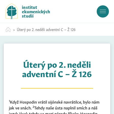
S
institut
k
ekumenických
i
studií
p
t
Úterý po 2. neděli adventní C – Ž 126
o
c
o
n
t
Úterý po 2. neděli
e
n
adventní C – Ž 126
t
1
Když Hospodin vrátil sijónské navrátilce, bylo nám
2
jak ve snách.
Tehdy naše ústa naplnil smích a náš
jazyk jásal; tehdy se mezi národy říkalo: Hospodin