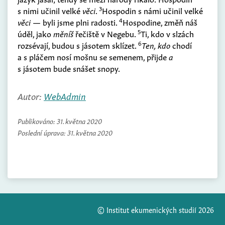
3
s nimi učinil velké
věci
.
Hospodin s námi učinil velké
4
věci
— byli jsme plni radosti.
Hospodine, změň náš
5
úděl, jako
měníš
řečiště v Negebu.
Ti, kdo v slzách
6
rozsévají, budou s jásotem sklízet.
Ten, kdo
chodí
a s pláčem nosí mošnu se semenem, přijde
a
s jásotem bude snášet snopy.
Autor:
WebAdmin
Publikováno:
31. května 2020
Poslední úprava:
31. května 2020
© Institut ekumenických studií 2026