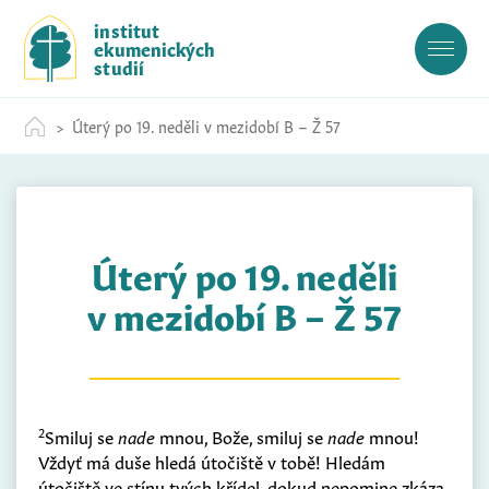
S
institut
k
ekumenických
i
studií
p
t
Úterý po 19. neděli v mezidobí B – Ž 57
o
c
o
n
t
Úterý po 19. neděli
e
n
v mezidobí B – Ž 57
t
2
Smiluj se
nade
mnou, Bože, smiluj se
nade
mnou!
Vždyť má duše hledá útočiště v tobě! Hledám
útočiště ve stínu tvých křídel, dokud nepomine zkáza.