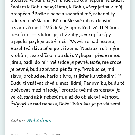
3
Volám k Bohu nejvyššímu, k Bohu,
který
jedná v můj
4
prospěch.
Pošle z nebe a zachrání mě, zahanbí ty,
kdo
po
mně šlapou. Bůh pošle své milosrdenství
5
a svou věrnost.
Má duše
je
uprostřed lvů. Uléhám
s
běsnícími —
s
lidmi, jejichž zuby
jsou
kopí a šípy
6
a jejichž jazyk
je
ostrý meč.
Vyvyš se nad nebesa,
7
Bože! Tvá sláva
ať je
po vší zemi.
Nastražili síť mým
krokům,
což
sklíčilo mou duši. Vykopali přede mnou
8
jámu, padli do ní.
Mé srdce
je
pevné, Bože, mé srdce
9
je
pevné, budu zpívat a pět žalmy.
Probuď se, má
10
slávo, probuď se, harfo a lyro, ať jitřenku vzbudím!
Budu ti vzdávat chválu mezi lidmi, Panovníku, budu tě
11
opěvovat mezi národy,
protože tvé milosrdenství
je
velké,
sahá
až k nebesům, a až do oblak tvá věrnost.
12
Vyvyš se nad nebesa, Bože! Tvá sláva
je
po vší zemi.
Autor:
WebAdmin
Publikováno:
31. května 2020