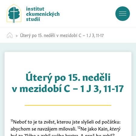
S
institut
k
ekumenických
i
studií
p
t
Úterý po 15. neděli v mezidobí C – 1 J 3, 11-17
o
c
o
n
t
Úterý po 15. neděli
e
n
v mezidobí C – 1 J 3, 11-17
t
11
Neboť to je ta zvěst, kterou jste slyšeli od počátku:
12
abychom se navzájem milovali.
Ne jako Kain,
který
byl ze Zlého a zabil svého bratra. A proč ho zabil?