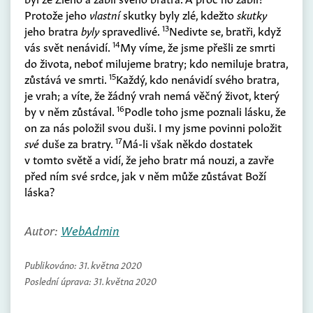
Protože jeho
vlastní
skutky byly zlé, kdežto
skutky
13
jeho bratra
byly
spravedlivé.
Nedivte se, bratři, když
14
vás svět nenávidí.
My víme, že jsme přešli ze smrti
do života, neboť milujeme bratry; kdo nemiluje bratra,
15
zůstává ve smrti.
Každý, kdo nenávidí svého bratra,
je vrah; a víte, že žádný vrah nemá věčný život, který
16
by v něm zůstával.
Podle toho jsme poznali lásku, že
on za nás položil svou duši. I my jsme povinni položit
17
své
duše za bratry.
Má-li však někdo dostatek
v tomto světě a vidí, že jeho bratr má nouzi, a zavře
před ním své srdce, jak v něm může zůstávat Boží
láska?
Autor:
WebAdmin
Publikováno:
31. května 2020
Poslední úprava:
31. května 2020