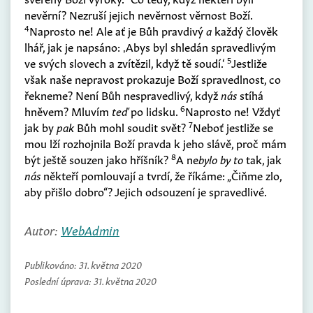
nevěrní? Nezruší jejich nevěrnost věrnost Boží.
4
Naprosto ne! Ale ať je Bůh pravdivý
a
každý člověk
lhář, jak je napsáno: ‚Abys byl shledán spravedlivým
5
ve svých slovech a zvítězil, když tě soudí.‘
Jestliže
však naše nepravost prokazuje Boží spravedlnost, co
řekneme? Není Bůh nespravedlivý, když
nás
stíhá
6
hněvem? Mluvím
teď
po lidsku.
Naprosto ne! Vždyť
7
jak by
pak
Bůh mohl soudit svět?
Neboť jestliže se
mou lží rozhojnila Boží pravda k jeho slávě, proč mám
8
být ještě souzen jako hříšník?
A ne
bylo by to
tak, jak
nás
někteří pomlouvají a tvrdí, že říkáme: „Čiňme zlo,
aby přišlo dobro“? Jejich odsouzení je spravedlivé.
Autor:
WebAdmin
Publikováno:
31. května 2020
Poslední úprava:
31. května 2020