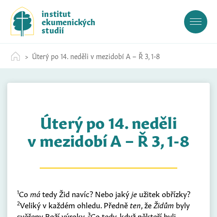
S
institut
k
ekumenických
i
studií
p
t
Úterý po 14. neděli v mezidobí A – Ř 3, 1-8
o
c
o
n
t
Úterý po 14. neděli
e
n
v mezidobí A – Ř 3, 1-8
t
1
Co
má
tedy Žid navíc? Nebo jaký
je
užitek obřízky?
2
Veliký v každém ohledu. Předně
ten
, že
Židům
byly
3
svěřeny Boží výroky.
Co tedy, když někteří byli