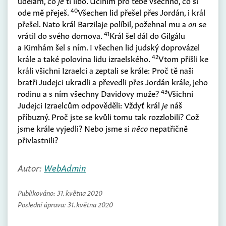
udělám, co
je
ti libo. Učiním pro tebe všechno, co si
40
ode mě přeješ.
Všechen lid přešel přes Jordán, i král
přešel. Nato král Barzilaje políbil, požehnal mu a
on
se
41
vrátil do svého domova.
Král šel dál do Gilgálu
a Kimhám šel s ním. I všechen lid judský doprovázel
42
krále a také polovina lidu izraelského.
Vtom přišli ke
králi všichni Izraelci a zeptali se krále: Proč tě naši
bratři Judejci ukradli a převedli přes Jordán krále, jeho
43
rodinu a s ním všechny Davidovy muže?
Všichni
Judejci Izraelcům odpověděli: Vždyť král
je
náš
příbuzný. Proč jste se kvůli tomu tak rozzlobili? Což
jsme krále vyjedli? Nebo jsme si
něco
nepatřičně
přivlastnili?
Autor:
WebAdmin
Publikováno:
31. května 2020
Poslední úprava:
31. května 2020