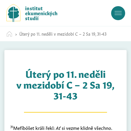
S
institut
k
ekumenických
i
studií
p
t
Úterý po 11. neděli v mezidobí C – 2 Sa 19, 31-43
o
c
o
n
t
Úterý po 11. neděli
e
n
v mezidobí C – 2 Sa 19,
t
31-43
31
Mefíbóšet králi řekl:
Ať
si vezme klidně všechno.