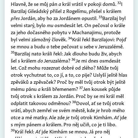
32
Hlavně, že se můj pán
a
král vrátil v pokoji domů.
I
Barzilaj Gileádský přišel z Rogelímu, přešel s králem
33
přes
Jordán, aby ho za Jordánem opustil.
Barzilaj byl
velmi starý, bylo
mu
osmdesát let. On pečoval o krále
za jeho dočasného pobytu v Machanajimu, protože
34
byl velmi zámožný člověk.
Král řekl Barzilajovi: Pojď
se mnou a budu o tebe pečovat u sebe v Jeruzalémě.
35
Barzilaj nato králi řekl: Jak dlouho budu živ, abych
36
šel s králem
do
Jeruzaléma?
Je mi dnes osmdesát
let. Což mohu rozeznat dobré od zlého? Může tvůj
otrok vychutnat to, co jí, a to, co pije? Uslyší ještě hlas
zpěváků a zpěvaček? Proč by měl tvůj otrok být ještě
37
mému pánu
a
králi břemenem?
Jen kousek půjde
tvůj otrok s králem za Jordán. Proč by se mi král měl
38
odplatit takovou odměnou?
Dovol, ať se tvůj otrok
vrátí, abych zemřel ve svém městě, kde
je
hrob mého
otce a mé matky. Ale zde
je
tvůj otrok Kimhám.
Ať
jde
s mým pánem
a
králem. Pro něj učiň, co je ti libo.
39
Král řekl:
Ať
jde Kimhám se mnou. Já pro něj