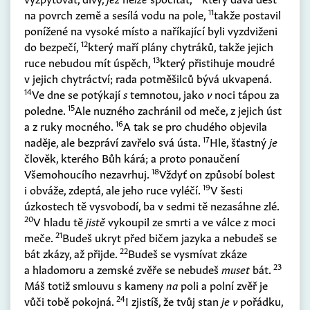
11
na povrch země a sesílá vodu na pole,
takže postavil
ponížené na vysoké místo a naříkající byli vyzdviženi
12
do bezpečí,
který maří plány chytráků, takže jejich
13
ruce nebudou mít úspěch,
který přistihuje moudré
v jejich chytráctví; rada potměšilců bývá ukvapená.
14
Ve dne se potýkají
s
temnotou, jako
v
noci tápou za
15
poledne.
Ale nuzného zachránil od meče, z jejich úst
16
a z ruky mocného.
A tak se pro chudého objevila
17
naděje, ale bezpráví zavřelo svá ústa.
Hle, šťastný
je
člověk, kterého Bůh kárá; a proto ponaučení
18
Všemohoucího nezavrhuj.
Vždyť on způsobí bolest
19
i obváže, zdeptá, ale jeho ruce vyléčí.
V šesti
úzkostech tě vysvobodí, ba v sedmi tě nezasáhne zlé.
20
V hladu tě
jistě
vykoupil ze smrti a ve válce z moci
21
meče.
Budeš ukryt před bičem jazyka a nebudeš se
22
bát zkázy, až přijde.
Budeš se vysmívat zkáze
23
a hladomoru a zemské zvěře se nebudeš
muset
bát.
Máš totiž smlouvu s kameny
na
poli a polní zvěř je
24
vůči tobě pokojná.
I zjistíš, že tvůj stan
je v
pořádku,