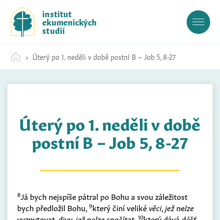
S
institut
k
ekumenických
i
studií
p
t
Úterý po 1. neděli v době postní B – Job 5, 8-27
o
c
o
n
t
Úterý po 1. neděli v době
e
n
postní B – Job 5, 8-27
t
8
Já bych nejspíše pátral po Bohu a svou záležitost
9
bych předložil Bohu,
který činí veliké
věci
,
jež
ne
lze
10
vyzpytovat, divy,
jež
ne
lze
spočítat,
který dává déšť