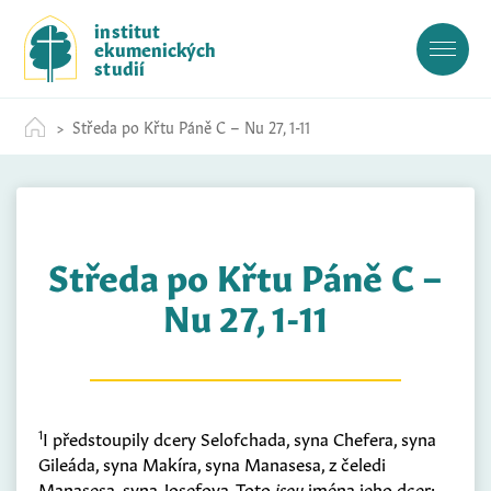
S
institut
k
ekumenických
i
studií
p
t
Středa po Křtu Páně C – Nu 27, 1-11
o
c
o
n
t
Středa po Křtu Páně C –
e
n
Nu 27, 1-11
t
1
I předstoupily dcery Selofchada, syna Chefera, syna
Gileáda, syna Makíra, syna Manasesa, z čeledi
Manasesa, syna Josefova. Toto
jsou
jména jeho dcer: