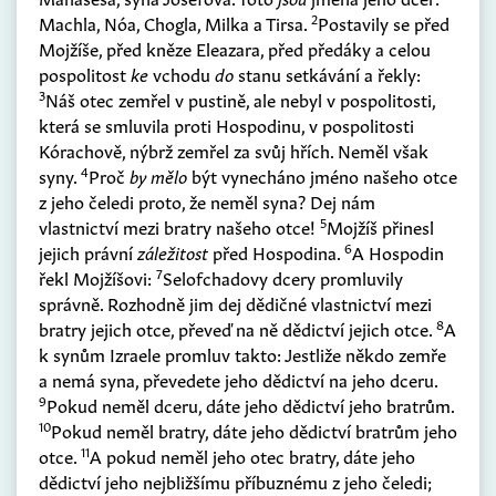
2
Machla, Nóa, Chogla, Milka a Tirsa.
Postavily se před
Mojžíše, před kněze Eleazara, před předáky a celou
pospolitost
ke
vchodu
do
stanu setkávání a řekly:
3
Náš otec zemřel v pustině, ale nebyl v pospolitosti,
která se smluvila proti Hospodinu, v pospolitosti
Kórachově, nýbrž zemřel za svůj hřích. Neměl však
4
syny.
Proč
by mělo
být vynecháno jméno našeho otce
z jeho čeledi proto, že neměl syna? Dej nám
5
vlastnictví mezi bratry našeho otce!
Mojžíš přinesl
6
jejich právní
záležitost
před Hospodina.
A Hospodin
7
řekl Mojžíšovi:
Selofchadovy dcery promluvily
správně. Rozhodně jim dej dědičné vlastnictví mezi
8
bratry jejich otce, převeď na ně dědictví jejich otce.
A
k synům Izraele promluv takto: Jestliže někdo zemře
a nemá syna, převedete jeho dědictví na jeho dceru.
9
Pokud neměl dceru, dáte jeho dědictví jeho bratrům.
10
Pokud neměl bratry, dáte jeho dědictví bratrům jeho
11
otce.
A pokud neměl jeho otec bratry, dáte jeho
dědictví jeho nejbližšímu příbuznému z jeho čeledi;