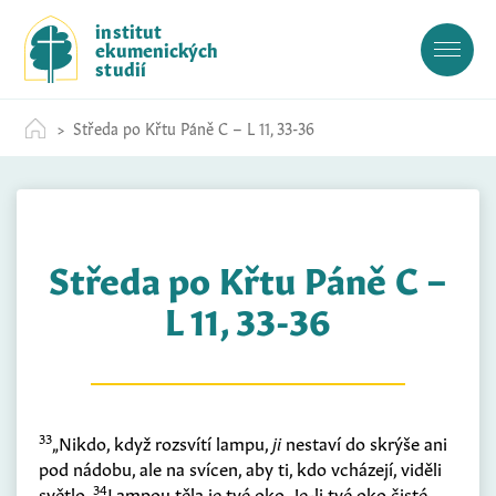
S
institut
k
ekumenických
i
studií
p
t
Středa po Křtu Páně C – L 11, 33-36
o
c
o
n
t
Středa po Křtu Páně C –
e
n
L 11, 33-36
t
33
„Nikdo, když rozsvítí lampu,
ji
nestaví do skrýše ani
pod nádobu, ale na svícen, aby ti, kdo vcházejí, viděli
34
světlo.
Lampou těla je tvé oko. Je-li tvé oko čisté,