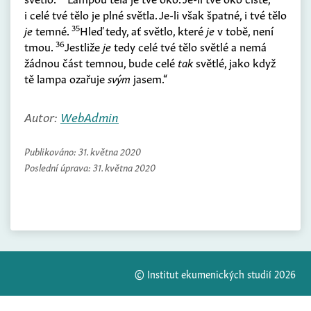
i celé tvé tělo je plné světla. Je-li však špatné, i tvé tělo
35
je
temné.
Hleď tedy, ať světlo, které
je
v tobě, není
36
tmou.
Jestliže
je
tedy celé tvé tělo světlé a nemá
žádnou část temnou, bude celé
tak
světlé, jako když
tě lampa ozařuje
svým
jasem.“
Autor:
WebAdmin
Publikováno:
31. května 2020
Poslední úprava:
31. května 2020
© Institut ekumenických studií 2026