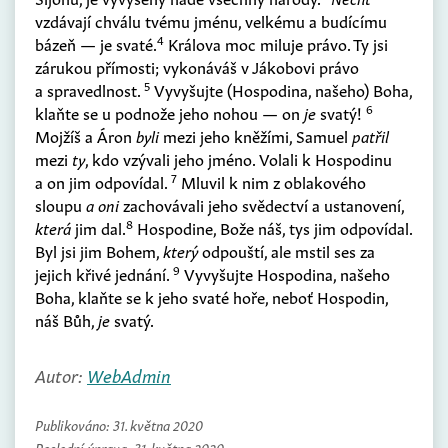
vzdávají chválu tvému jménu, velkému a budícímu
4
bázeň — je svaté.
Králova moc miluje právo. Ty jsi
zárukou přímosti; vykonáváš v Jákobovi právo
5
a spravedlnost.
Vyvyšujte
(
Hospodina, našeho
)
Boha,
6
klaňte se u podnože jeho nohou — on
je
svatý!
Mojžíš a Áron
byli
mezi jeho kněžími, Samuel
patřil
mezi
ty
, kdo vzývali jeho jméno. Volali k Hospodinu
7
a on jim odpovídal.
Mluvil k nim z oblakového
sloupu
a oni
zachovávali jeho svědectví a ustanovení,
8
která
jim dal.
Hospodine, Bože náš, tys jim odpovídal.
Byl jsi jim Bohem,
který
odpouští, ale mstil ses za
9
jejich křivé jednání.
Vyvyšujte Hospodina, našeho
Boha, klaňte se k jeho svaté hoře, neboť Hospodin,
náš Bůh,
je
svatý.
Autor:
WebAdmin
Publikováno:
31. května 2020
Poslední úprava:
31. května 2020