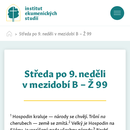
S
institut
k
ekumenických
i
studií
p
t
Středa po 9. neděli v mezidobí B – Ž 99
o
c
o
n
t
Středa po 9. neděli
e
n
v mezidobí B – Ž 99
t
1
Hospodin kraluje — národy se chvějí. Trůní
na
2
cherubech — země se zmítá.
Velký
je
Hospodin na
3
Sijónu, je vyvýšený nade všechny národy.
Nechť