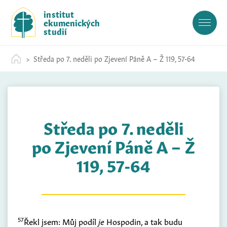
S
institut
k
ekumenických
i
studií
p
t
Středa po 7. neděli po Zjevení Páně A – Ž 119, 57-64
o
c
o
n
t
Středa po 7. neděli
e
n
po Zjevení Páně A – Ž
t
119, 57-64
57
Řekl jsem: Můj podíl
je
Hospodin, a tak budu