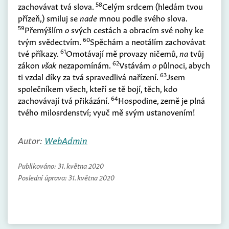
58
zachovávat tvá slova.
Celým srdcem
(
hledám tvou
přízeň,
)
smiluj se
nade
mnou podle svého slova.
59
Přemýšlím
o
svých cestách a obracím své nohy ke
60
tvým svědectvím.
Spěchám a neotálím zachovávat
61
tvé příkazy.
Omotávají mě provazy ničemů,
na
tvůj
62
zákon
však
nezapomínám.
Vstávám
o
půlnoci, abych
63
ti vzdal díky za tvá spravedlivá nařízení.
Jsem
společníkem všech, kteří se tě bojí, těch, kdo
64
zachovávají tvá přikázání.
Hospodine, země je plná
tvého milosrdenství; vyuč mě svým ustanovením!
Autor:
WebAdmin
Publikováno:
31. května 2020
Poslední úprava:
31. května 2020