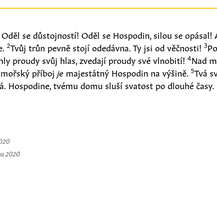
Oděl se důstojností! Oděl se Hospodin, silou se opásal! A
2
3
e.
Tvůj trůn pevně stojí odedávna. Ty jsi od věčnosti!
Po
4
ly proudy svůj hlas, zvedají proudy své vlnobití!
Nad m
5
mořský příboj
je
majestátný Hospodin na výšině.
Tvá s
á. Hospodine, tvému domu sluší svatost po dlouhé časy.
2020
na 2020