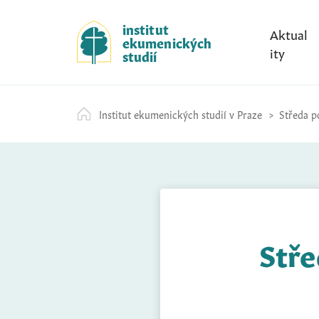
S
k
institut
Aktual
ekumenických
i
ity
studií
p
t
o
Institut ekumenických studií v Praze
Středa p
c
o
n
t
e
n
t
Stře