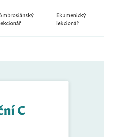
Ambrosiánský
Ekumenický
lekcionář
lekcionář
ční C