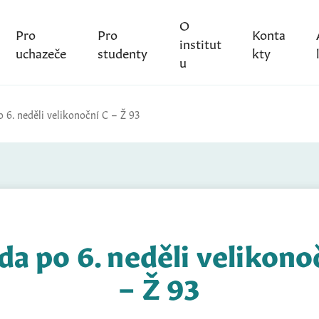
O
Pro
Pro
Konta
institut
uchazeče
studenty
kty
u
o 6. neděli velikonoční C – Ž 93
da po 6. neděli velikono
– Ž 93