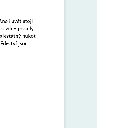
no i svět stojí
zdvihly proudy,
ajestátný hukot
vědectví jsou