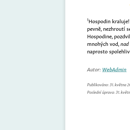
1
Hospodin kraluje! 
pevně, nezhroutí s
Hospodine, pozdvih
mnohých vod,
nad
naprosto spolehliv
Autor:
WebAdmin
Publikováno:
31. května 
Poslední úprava:
31. květ