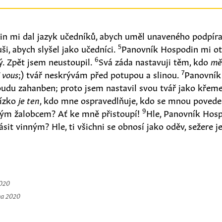
n mi dal jazyk učedníků, abych uměl unaveného podpíra
5
ši, abych slyšel jako učedníci.
Panovník Hospodin mi ote
6
ý. Zpět jsem neustoupil.
Svá záda nastavuji těm, kdo
m
7
 vous
;
)
tvář neskrývám před potupou a slinou.
Panovník
udu zahanben; proto jsem nastavil svou tvář jako křeme
lízko
je ten
, kdo mne ospravedlňuje, kdo se mnou povede
9
m žalobcem? Ať ke mně přistoupí!
Hle, Panovník Hos
sit vinným? Hle, ti všichni se obnosí jako oděv, sežere j
2020
na 2020