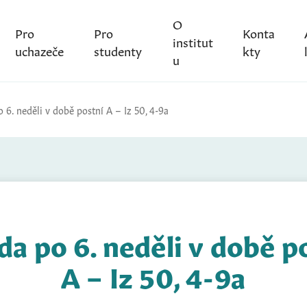
O
Pro
Pro
Konta
institut
uchazeče
studenty
kty
u
 6. neděli v době postní A – Iz 50, 4-9a
da po 6. neděli v době p
A – Iz 50, 4-9a