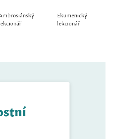
Ambrosiánský
Ekumenický
lekcionář
lekcionář
ostní