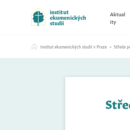
S
k
institut
Aktual
ekumenických
i
ity
studií
p
t
o
Institut ekumenických studií v Praze
Středa po
c
o
n
t
e
n
t
Stře