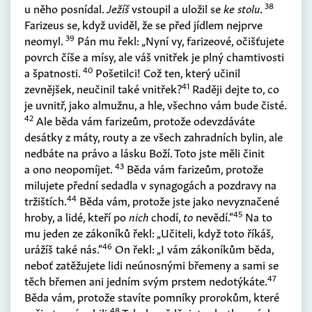
38
u něho posnídal.
Ježíš
vstoupil a uložil se
ke stolu
.
Farizeus se, když uviděl, že se před jídlem nejprve
39
neomyl.
Pán mu řekl:
„Nyní vy, farizeové, očišťujete
povrch číše a mísy, ale váš vnitřek je plný chamtivosti
40
a špatnosti.
Pošetilci! Což ten, který učinil
41
zevnějšek, neučinil také vnitřek?
Raději dejte to, co
je uvnitř, jako almužnu, a hle, všechno vám bude čisté.
42
Ale běda vám farizeům, protože odevzdáváte
desátky z máty, routy a ze všech zahradních bylin, ale
nedbáte na právo a lásku Boží. Toto jste měli činit
43
a ono neopomíjet.
Běda vám farizeům, protože
milujete přední sedadla v synagogách a pozdravy na
44
tržištích.
Běda vám, protože jste jako nevyznačené
45
hroby, a lidé, kteří po
nich
chodí,
to
nevědí.“
Na to
mu jeden ze zákoníků řekl: „Učiteli, když toto říkáš,
46
urážíš také nás.“
On řekl:
„I vám zákoníkům běda,
neboť zatěžujete lidi neúnosnými břemeny a sami se
47
těch břemen ani jedním svým prstem nedotýkáte.
Běda vám, protože stavíte pomníky prorokům, které
48