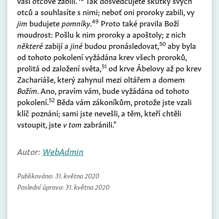
vaši otcové zabili.
Tak dosvědčujete skutky svých
otců a souhlasíte s nimi; neboť oni proroky zabili, vy
49
jim
budujete
pomníky
.
Proto také pravila Boží
moudrost: Pošlu k nim proroky a apoštoly; z nich
50
některé
zabijí a
jiné
budou pronásledovat,
aby byla
od tohoto pokolení vyžádána krev všech proroků,
51
prolitá od založení světa,
od krve Ábelovy až po krev
Zachariáše, který zahynul mezi oltářem a domem
Božím
. Ano, pravím vám, bude vyžádána od tohoto
52
pokolení.
Běda vám zákoníkům, protože jste vzali
klíč poznání; sami jste nevešli, a těm, kteří chtěli
vstoupit, jste
v tom
zabránili.“
Autor:
WebAdmin
Publikováno:
31. května 2020
Poslední úprava:
31. května 2020