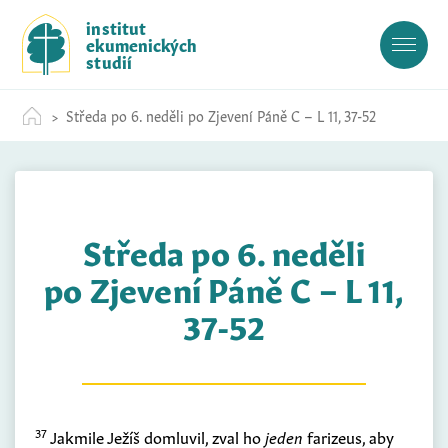
S
institut
k
ekumenických
i
studií
p
t
Středa po 6. neděli po Zjevení Páně C – L 11, 37-52
o
c
o
n
t
Středa po 6. neděli
e
n
po Zjevení Páně C – L 11,
t
37-52
37
Jakmile Ježíš domluvil, zval ho
jeden
farizeus, aby