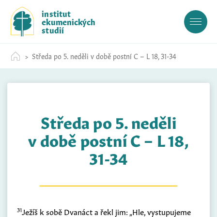
S
institut
k
ekumenických
i
studií
p
t
Středa po 5. neděli v době postní C – L 18, 31-34
o
c
o
n
t
Středa po 5. neděli
e
n
v době postní C – L 18,
t
31-34
31
Ježíš k sobě Dvanáct a řekl jim: „Hle, vystupujeme