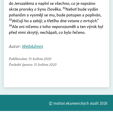
do Jeruzaléma a naplní se všechno, co je napsáno
32
skrze proroky
o
Synu člověka.
Neboť bude vydán
pohanům a vysmějí se mu, bude potupen a popliván,
33
zbičují ho a zabijí; a třetího dne vstane
z mrtvých
.“
34
Ale oni ničemu z toho neporozuměli a ten výrok byl
před nimi skrytý; nechápali, co bylo řečeno.
Autor:
WebAdmin
Publikováno:
31. května 2020
Poslední úprava:
31. května 2020
© Institut ekumenických studií 2026