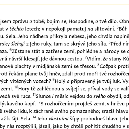
l jsem zprávu
o
tobě; bojím se, Hospodine,
o
tvé dílo. Obn
3
at v
těchto
letech; v nepokoji pamatuj
na
slitování.
Bůh 
u. Sela. Jeho nádhera přikryla nebesa, jeho chvála naplni
5
aprsky
šlehají
z jeho ruky, tam se skrývá jeho síla.
Před ní
6
aza.
Zůstane stát a zatřese zemí, pohlédne a národy se 
7
ávná návrší klesají, jde dávnou cestou.
Vidím,
že
stany K
8
tanové plachty
v
midjánské zemi se třesou.
Cožpak proti
roti řekám plane tvůj hněv, zdali proti moři tvé rozhořčen
9
ých vítězných vozech?
Holý
a
připravený je tvůj luk. Vy
10
 zemi.
Hory tě zahlédnou
a
svíjejí se, příval vody se val
11
zvedá své ruce.
Slunce
i
měsíc vejdou do
svého
obydlí, od
12
 blýskavého kopí.
S rozhořčením projdeš zemi, v hněvu p
ě svého lidu, k záchraně svého pomazaného; srazíš hlav
14
až k šíji. Sela.
Jeho
vlastními
šípy probodneš hlavu jeho
aby nás rozptýlili, jásají, jako by chtěli pohltit chudého v 