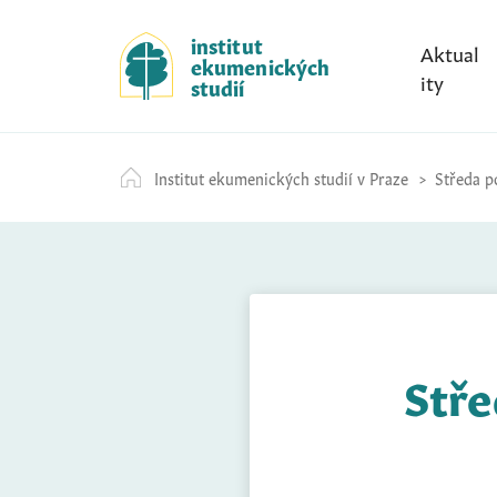
S
k
institut
Aktual
ekumenických
i
ity
studií
p
t
o
Institut ekumenických studií v Praze
Středa po
c
o
n
t
e
n
t
Stře