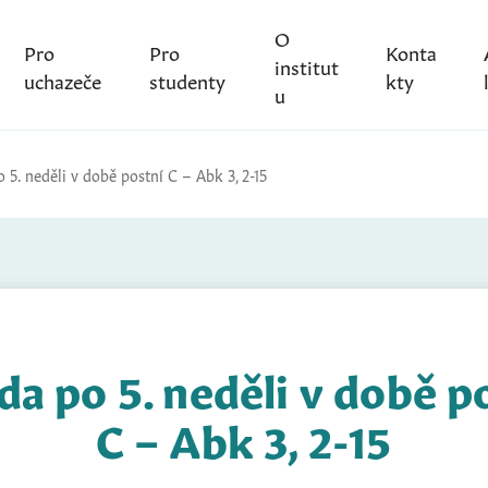
O
Pro
Pro
Konta
institut
uchazeče
studenty
kty
u
 5. neděli v době postní C – Abk 3, 2-15
da po 5. neděli v době p
C – Abk 3, 2-15