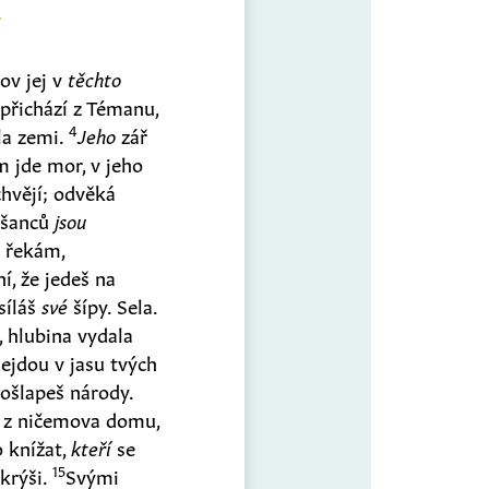
ov jej v
těchto
přichází z Témanu,
4
la zemi.
Jeho
zář
m jde mor, v jeho
chvějí; odvěká
úšanců
jsou
 řekám,
í, že jedeš na
síláš
své
šípy. Sela.
í, hlubina vydala
ejdou v jasu tvých
ošlapeš národy.
u z ničemova domu,
 knížat,
kteří
se
15
skrýši.
Svými