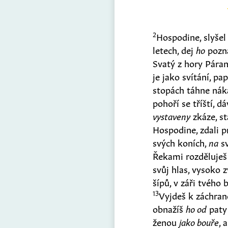
2
Hospodine, slyše
letech, dej
ho
pozn
Svatý z hory Páran
je jako svítání, p
stopách táhne nák
pohoří se tříští, d
vystaveny
zkáze, s
Hospodine, zdali p
svých koních,
na
sv
Řekami rozděluješ
svůj hlas, vysoko 
šípů, v záři tvého
13
Vyjdeš k záchran
obnažíš
ho od
paty 
ženou
jako bouře
, 