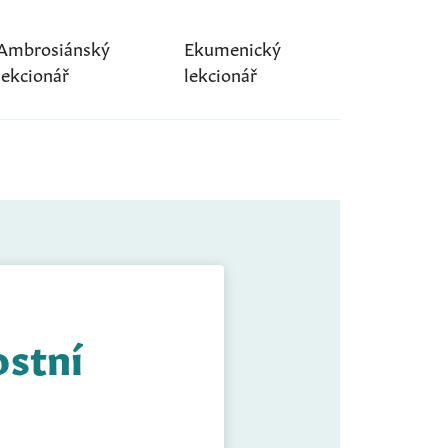
Ambrosiánský
Ekumenický
lekcionář
lekcionář
ostní