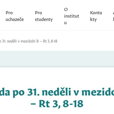
O
Pro
Pro
Konta
institut
uchazeče
studenty
kty
u
 31. neděli v mezidobí B – Rt 3, 8-18
da po 31. neděli v mezid
– Rt 3, 8-18