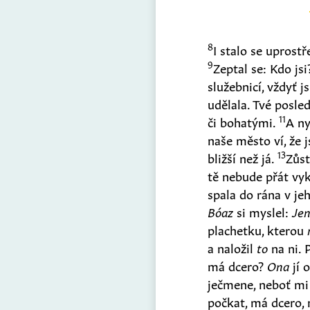
8
I stalo se uprostř
9
Zeptal se: Kdo js
služebnicí, vždyť j
udělala. Tvé posle
11
či bohatými.
A ny
naše město ví, že 
13
bližší než já.
Zůs
tě nebude přát vyk
spala do rána v je
Bóaz
si myslel:
Je
plachetku, kterou
a naložil
to
na ni. 
má dcero?
Ona
jí 
ječmene, neboť mi
počkat, má dcero, 