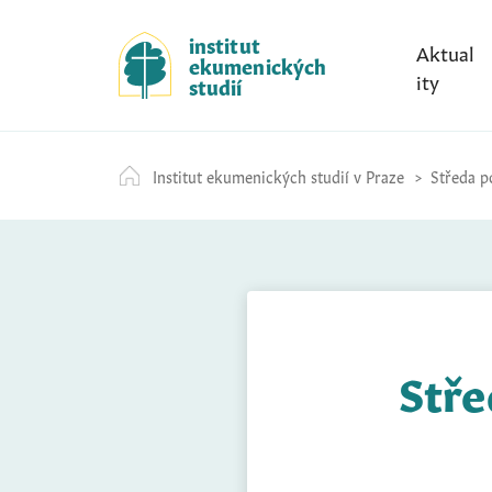
S
k
institut
Aktual
ekumenických
i
ity
studií
p
t
o
Institut ekumenických studií v Praze
Středa po
c
o
n
t
e
n
t
Stře