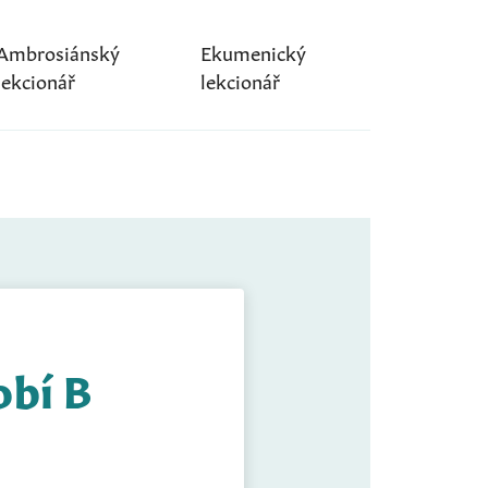
Ambrosiánský
Ekumenický
lekcionář
lekcionář
obí B