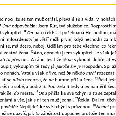
ed noci, že se ten muž otřásl, převalil se a vida: V nohách
i?
Ona
odpověděla: Jsem Rút, tvá služebnice. Rozprostři s
10
si vykupitel.
On
nato řekl: Jsi požehnaná Hospodinu, má
dní milosrdenství
je větší
nežli první, když nechodíš za ml
ní se, má dcero, neboj. Udělám pro tebe všechno, co řekn
12
jsi zdatná žena.
Ano, opravdu jsem vykupitel. Je však je
taň
tu přes
noc. A ráno, jestliže tě
on
vykoupí, dobře, ať v
oupit, vykoupím tě tedy já,
jakože
živ
je
Hospodin. Spi až
ho nohách. Vstala však dříve, než
by
někdo
mohl
rozeznat 
15
n
ať se
nikdo
nedozví, že
na
humno přišla žena.
Řekl ješ
máš
na sobě, a podrž ji. Podržela ji tedy a
on
naměřil šes
16
Pak šel
do
města.
Ona
přišla ke své tchýni a
ta
se zeptal
17
oznámila vše, jak s ní ten muž jednal.
Řekla: Dal mi těc
18
 pověděl: Nepůjdeš ke své tchýni
s
prázdnou.
Noemi
pra
než se dozvíš, jak
ta
záležitost dopadne, protože ten muž