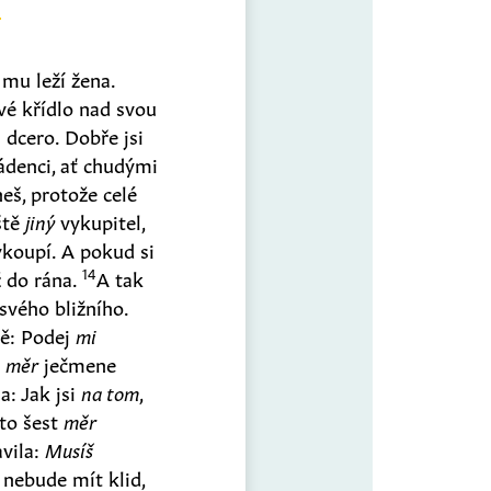
 mu leží žena.
vé křídlo nad svou
 dcero. Dobře jsi
ádenci, ať chudými
eš, protože celé
ště
jiný
vykupitel,
ykoupí. A pokud si
14
 do rána.
A tak
svého bližního.
tě: Podej
mi
t
měr
ječmene
a: Jak jsi
na tom
,
hto šest
měr
vila:
Musíš
 nebude mít klid,