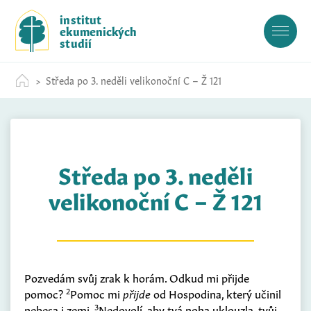
S
institut
k
ekumenických
i
studií
p
t
Středa po 3. neděli velikonoční C – Ž 121
o
c
o
n
t
Středa po 3. neděli
e
n
velikonoční C – Ž 121
t
Pozvedám svůj zrak k horám. Odkud mi přijde
2
pomoc?
Pomoc mi
přijde
od Hospodina, který učinil
3
nebesa i zemi.
Nedovolí, aby tvá noha uklouzla, tvůj