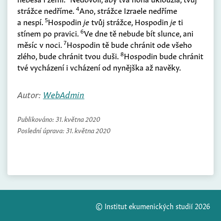
4
strážce nedříme.
Ano, strážce Izraele nedříme
5
a nespí.
Hospodin
je
tvůj strážce, Hospodin
je
ti
6
stínem po pravici.
Ve dne tě nebude bít slunce, ani
7
měsíc v noci.
Hospodin tě bude chránit ode všeho
8
zlého, bude chránit tvou duši.
Hospodin bude chránit
tvé vycházení i vcházení od nynějška až navěky.
Autor:
WebAdmin
Publikováno:
31. května 2020
Poslední úprava:
31. května 2020
© Institut ekumenických studií 2026