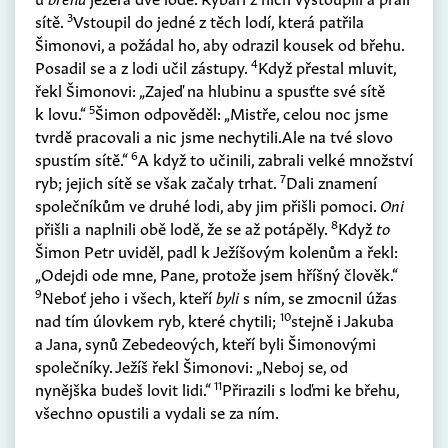
3
sítě.
Vstoupil do jedné z těch lodí, která patřila
Šimonovi, a požádal ho, aby odrazil kousek od břehu.
4
Posadil se a z lodi učil zástupy.
Když přestal mluvit,
řekl Šimonovi: „Zajeď na hlubinu a spusťte své sítě
5
k lovu.“
Šimon odpověděl: „Mistře, celou noc jsme
tvrdě pracovali a nic jsme nechytili.Ale na tvé slovo
6
spustím sítě.“
A když to učinili, zabrali velké množství
7
ryb; jejich sítě se však začaly trhat.
Dali znamení
společníkům ve druhé lodi, aby jim přišli pomoci.
Oni
8
přišli a naplnili obě lodě, že se až potápěly.
Když
to
Šimon Petr uviděl, padl k Ježíšovým kolenům a řekl:
„Odejdi ode mne, Pane, protože jsem hříšný člověk.“
9
Neboť jeho i všech, kteří
byli
s ním, se zmocnil úžas
10
nad tím úlovkem ryb, které chytili;
stejně i Jakuba
a Jana, synů Zebedeových, kteří byli Šimonovými
společníky. Ježíš řekl Šimonovi: „Neboj se, od
11
nynějška budeš lovit lidi.“
Přirazili s loďmi ke břehu,
všechno opustili a vydali se za ním.