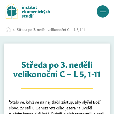
S
institut
k
ekumenických
i
studií
p
t
Středa po 3. neděli velikonoční C – L 5, 1-11
o
c
o
n
t
Středa po 3. neděli
e
n
velikonoční C – L 5, 1-11
t
1
Stalo se, když se na něj tlačil zástup, aby slyšel Boží
2
slovo,
že
stál u Genezaretského jezera
a uviděl
u
břehu
jezera dvě lodě. Rybáři z nich vystoupili a prali