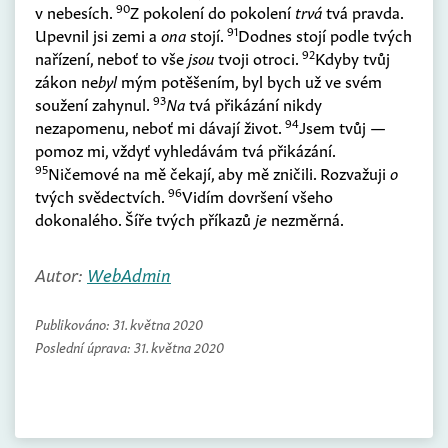
90
v nebesích.
Z pokolení do pokolení
trvá
tvá pravda.
91
Upevnil jsi zemi a
ona
stojí.
Dodnes stojí podle tvých
92
nařízení, neboť to vše
jsou
tvoji otroci.
Kdyby tvůj
zákon ne
byl
mým potěšením, byl bych už ve svém
93
soužení zahynul.
Na
tvá přikázání nikdy
94
nezapomenu, neboť mi dávají život.
Jsem tvůj —
pomoz mi, vždyť vyhledávám tvá přikázání.
95
Ničemové na mě čekají, aby mě zničili. Rozvažuji
o
96
tvých svědectvích.
Vidím dovršení všeho
dokonalého. Šíře tvých příkazů
je
nezměrná.
Autor:
WebAdmin
Publikováno:
31. května 2020
Poslední úprava:
31. května 2020