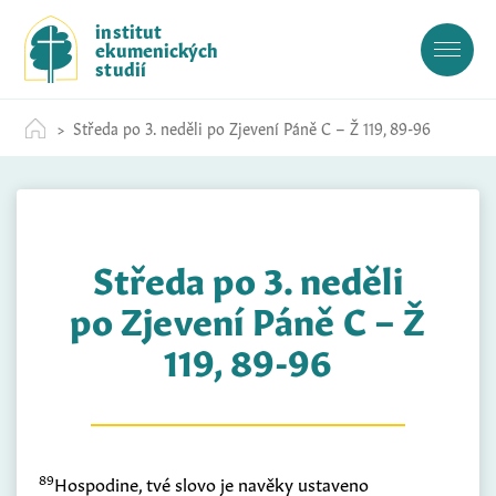
S
institut
k
ekumenických
i
studií
p
t
Středa po 3. neděli po Zjevení Páně C – Ž 119, 89-96
o
c
o
n
t
Středa po 3. neděli
e
n
po Zjevení Páně C – Ž
t
119, 89-96
89
Hospodine, tvé slovo je navěky ustaveno