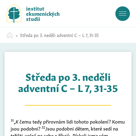
S
institut
k
ekumenických
i
studií
p
t
Středa po 3. neděli adventní C – L 7, 31-35
o
c
o
n
t
Středa po 3. neděli
e
n
adventní C – L 7, 31-35
t
31
„
K
čemu tedy přirovnám lidi tohoto pokolení? Komu
32
jsou podobni?
Jsou podobni dětem, které sedí na
tržišti, volají na sebe a říkají: ‚Pískali jsme vám,