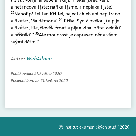
a netancovali jste; naříkali jsme, a neplakali jste.‘
33
Neboť přišel Jan Křtitel, nejedl chléb ani nepil víno,
34
a říkáte: ‚Má démona.‘
Přišel Syn člověka, jí a pije,
a říkáte: ‚Hle, člověk žrout a pijan vína, přítel celníků
35
a hříšníků!‘
Ale moudrost je ospravedlněna všemi
svými dětmi.“
Autor:
WebAdmin
Publikováno:
31. května 2020
Poslední úprava:
31. května 2020
© Institut ekumenických studií 2026