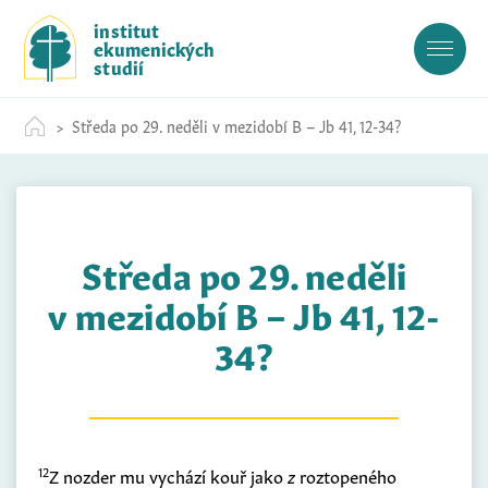
S
institut
k
ekumenických
i
studií
p
t
Středa po 29. neděli v mezidobí B – Jb 41, 12-34?
o
c
o
n
t
Středa po 29. neděli
e
n
v mezidobí B – Jb 41, 12-
t
34?
12
Z nozder mu vychází kouř jako
z
roztopeného