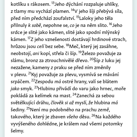
13
kotlíku s rákosem.
Jeho dýchání rozpaluje uhlíky,
14
z tlamy mu vychází plamen.
V jeho šíji přebývá síla,
15
před ním předchází zoufalství.
Laloky jeho těla
16
přilnuly
k sobě
, nepohne se,
co
je na něm slito.
Jeho
srdce je slité jako kámen, slité jako spodní mlýnský
17
kámen.
Z jeho vznešenosti dostávají hrdinové strach,
18
hrůzou jsou
celí
bez sebe.
Meč, který jej zasáhne,
19
neobstojí,
ani
kopí, střela či šíp.
Železo považuje za
20
slámu, bronz za ztrouchnivělé dřevo.
Šíp
z
luku jej
nezažene, kameny
z
praku se před ním změnily
21
v plevu.
Kyj považuje za plevu, vysmívá se mávání
22
srpáčem.
Zespodu
má
ostré hrany, valí se blátem
23
jako
smyk.
Hlubinu přivádí do varu jako hrnec, moře
24
pokládá za kelímek na mast.
Zanechá za sebou
světélkující dráhu,
člověk si až
myslí,
že
hlubina
má
25
šediny.
Není mu podobného na prachu
země
,
26
takového, který je zbaven
všeho
děsu.
Na každého
vyvýšeného dohlédne, je králem nad všemi potomky
šelmy.