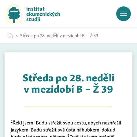
S
institut
k
ekumenických
i
studií
p
t
Středa po 28. neděli v mezidobí B – Ž 39
o
c
o
n
t
Středa po 28. neděli
e
n
v mezidobí B – Ž 39
t
2
Řekl jsem: Budu střežit svou cestu, abych nezhřešil
jazykem. Budu střežit svá ústa náhubkem, dokud
3
bude přede mnou ničema.
Dočista jsem oněměl,