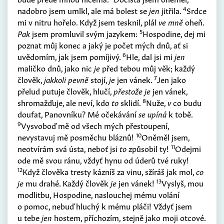
4
nadobro jsem umlkl, ale má bolest se
jen
jitřila.
Srdce
mi v nitru hořelo. Když jsem tesknil, plál
ve mně
oheň.
5
Pak
jsem promluvil svým jazykem:
Hospodine, dej mi
poznat můj konec a jaký je počet mých dnů, ať si
6
uvědomím, jak jsem pomíjivý.
Hle, dal jsi mi
jen
maličko dnů, jako nic
je
před tebou můj věk; každý
7
člověk,
jakkoli pevně
stojí,
je
jen vánek.
Jen jako
přelud putuje člověk, hlučí,
přestože je
jen vánek,
8
shromažďuje, ale neví, kdo
to
sklidí.
Nuže,
v
co budu
doufat, Panovníku? Mé očekávání
se upíná
k tobě.
9
Vysvoboď mě od všech mých přestoupení,
10
nevystavuj mě posměchu bláznů!
Oněměl jsem,
11
neotvírám svá ústa, neboť jsi
to
způsobil ty!
Odejmi
ode mě svou ránu, vždyť hynu od úderů tvé ruky!
12
Když člověka tresty kázníš za vinu, sžíráš jak mol,
co
13
je
mu drahé. Každý člověk
je
jen vánek!
Vyslyš, mou
modlitbu, Hospodine, naslouchej mému volání
o pomoc, nebuď hluchý k mému pláči! Vždyť jsem
u tebe
jen
hostem, příchozím, stejně jako moji otcové.