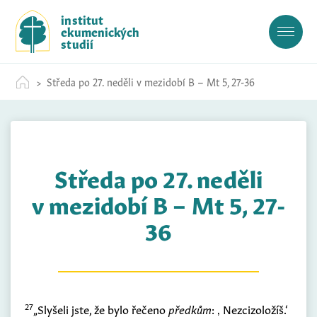
S
institut
k
ekumenických
i
studií
p
t
Středa po 27. neděli v mezidobí B – Mt 5, 27-36
o
c
o
n
t
Středa po 27. neděli
e
n
v mezidobí B – Mt 5, 27-
t
36
27
„Slyšeli jste, že bylo řečeno
předkům
: ‚ Nezcizoložíš.‘