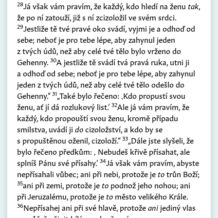
28
Já však vám pravím, že každý, kdo hledí na ženu
tak
,
že po ní zatouží, již s ní zcizoložil ve svém srdci.
29
Jestliže tě tvé pravé oko svádí, vyjmi je a odhoď od
sebe; neboť je pro tebe lépe, aby zahynul jeden
z tvých údů, než aby celé tvé tělo bylo vrženo do
30
Gehenny.
A jestliže tě svádí tvá pravá ruka, utni ji
a odhoď od sebe; neboť je pro tebe lépe, aby zahynul
jeden z tvých údů, než aby celé tvé tělo odešlo do
31
Gehenny.“
„Také bylo řečeno: ‚Kdo propustí svou
32
ženu, ať jí dá rozlukový list.‘
Ale já vám pravím, že
každý, kdo propouští svou ženu, kromě případu
smilstva, uvádí ji
do
cizoložství, a kdo by se
33
s propuštěnou oženil, cizoloží.“
„Dále jste slyšeli, že
bylo řečeno předkům: ‚ Nebudeš křivě přísahat, ale
34
splníš Pánu své přísahy.‘
Já však vám pravím, abyste
nepřísahali vůbec; ani při nebi, protože je
to
trůn Boží;
35
ani při zemi, protože je
to
podnož jeho nohou; ani
při Jeruzalému, protože je
to
město velikého Krále.
36
Nepřísahej ani při své hlavě, protože
ani
jediný vlas