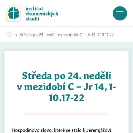
S
institut
k
ekumenických
i
studií
p
t
Středa po 24. neděli v mezidobí C – Jr 14, 1-10.17-22
o
c
o
n
t
Středa po 24. neděli
e
n
v mezidobí C – Jr 14, 1-
t
10.17-22
1
Hospodinovo slovo, které se stalo k Jeremjášovi