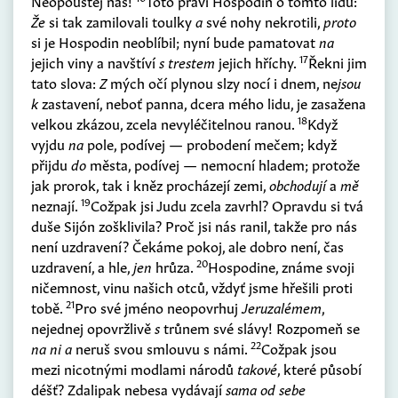
Neopouštěj nás!
Toto praví Hospodin o tomto lidu:
Že
si tak zamilovali toulky
a
své nohy nekrotili,
proto
si je Hospodin neoblíbil; nyní bude pamatovat
na
17
jejich viny a navštíví
s trestem
jejich hříchy.
Řekni jim
tato slova:
Z
mých očí plynou slzy nocí i dnem, ne
jsou
k
zastavení, neboť panna, dcera mého lidu, je zasažena
18
velkou zkázou, zcela nevyléčitelnou ranou.
Když
vyjdu
na
pole, podívej — probodení mečem; když
přijdu
do
města, podívej — nemocní hladem; protože
jak prorok, tak i kněz procházejí zemi,
obchodují
a
mě
19
neznají.
Cožpak jsi Judu zcela zavrhl? Opravdu si tvá
duše Sijón zošklivila? Proč jsi nás ranil, takže pro nás
není uzdravení? Čekáme pokoj, ale dobro není, čas
20
uzdravení, a hle,
jen
hrůza.
Hospodine, známe svoji
ničemnost, vinu našich otců, vždyť jsme hřešili proti
21
tobě.
Pro své jméno neopovrhuj
Jeruzalémem
,
nejednej opovržlivě
s
trůnem své slávy! Rozpomeň se
22
na ni a
neruš svou smlouvu s námi.
Cožpak jsou
mezi nicotnými modlami národů
takové
, které působí
déšť? Zdalipak nebesa vydávají
sama od sebe