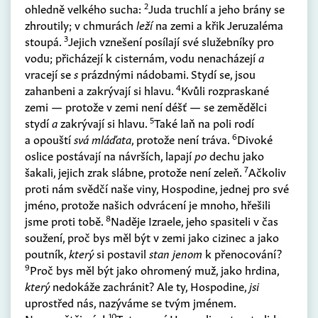
2
ohledně velkého sucha:
Juda truchlí a jeho brány se
zhroutily; v chmurách
leží
na zemi a křik Jeruzaléma
3
stoupá.
Jejich vznešení posílají své služebníky pro
vodu; přicházejí k cisternám, vodu nenacházejí
a
vracejí se
s
prázdnými nádobami. Stydí se, jsou
4
zahanbeni a zakrývají si hlavu.
Kvůli rozpraskané
zemi — protože v zemi není déšť — se zemědělci
5
stydí
a
zakrývají si hlavu.
Také laň na poli rodí
6
a opouští
svá mláďata
, protože není tráva.
Divoké
oslice postávají na návrších, lapají
po
dechu jako
7
šakali, jejich zrak slábne, protože není zeleň.
Ačkoliv
proti nám svědčí naše viny, Hospodine, jednej pro své
jméno, protože našich odvrácení je mnoho, hřešili
8
jsme proti tobě.
Naděje Izraele, jeho spasiteli v čas
soužení, proč bys měl být v zemi jako cizinec a jako
poutník,
který
si postavil
stan jenom
k přenocování?
9
Proč bys měl být jako ohromený muž, jako hrdina,
který
nedokáže zachránit? Ale ty, Hospodine,
jsi
uprostřed nás, nazýváme se tvým jménem.
10