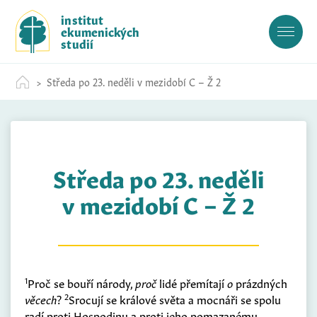
S
institut
k
ekumenických
i
studií
p
t
Středa po 23. neděli v mezidobí C – Ž 2
o
c
o
n
t
Středa po 23. neděli
e
n
v mezidobí C – Ž 2
t
1
Proč se bouří národy,
proč
lidé přemítají
o
prázdných
2
věcech
?
Srocují se králové světa a mocnáři se spolu
radí proti Hospodinu a proti jeho pomazanému.