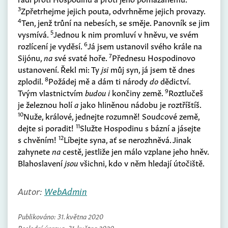
3
Zpřetrhejme jejich pouta, odvrhněme jejich provazy.
4
Ten, jenž trůní na nebesích, se směje. Panovník se jim
5
vysmívá.
Jednou k nim promluví v hněvu, ve svém
6
rozlícení je vyděsí.
Já jsem ustanovil svého krále na
7
Sijónu,
na
své svaté hoře.
Přednesu Hospodinovo
ustanovení. Řekl mi: Ty
jsi
můj syn, já jsem tě dnes
8
zplodil.
Požádej mě a dám ti národy
do
dědictví.
9
Tvým vlastnictvím
budou i
končiny země.
Roztlučeš
je železnou holí
a
jako hliněnou nádobu je roztříštíš.
10
Nuže, králové, jednejte rozumně! Soudcové země,
11
dejte si poradit!
Služte Hospodinu s bázní a jásejte
12
s chvěním!
Líbejte syna, ať se nerozhněvá. Jinak
zahynete
na
cestě, jestliže jen málo vzplane jeho hněv.
Blahoslavení
jsou
všichni, kdo v něm hledají útočiště.
Autor:
WebAdmin
Publikováno:
31. května 2020
Poslední úprava:
31. května 2020