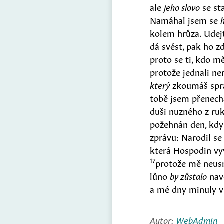
ale
jeho slovo
se st
Namáhal jsem se
kolem hrůza. Ude
dá svést, pak ho 
proto se ti, kdo m
protože jednali n
který
zkoumáš spr
tobě jsem přenecha
duši nuzného z ruk
požehnán den, kd
zprávu: Narodil se
která Hospodin vyv
17
protože mě neus
lůno
by zůstalo
nav
a mé dny minuly v
Autor:
WebAdmin