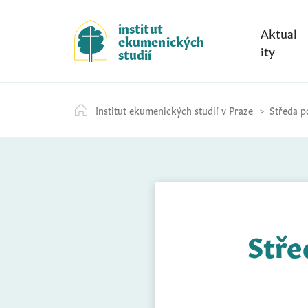
S
k
institut
Aktual
ekumenických
i
ity
studií
p
t
o
Institut ekumenických studií v Praze
Středa po
c
o
n
t
e
n
t
Stře