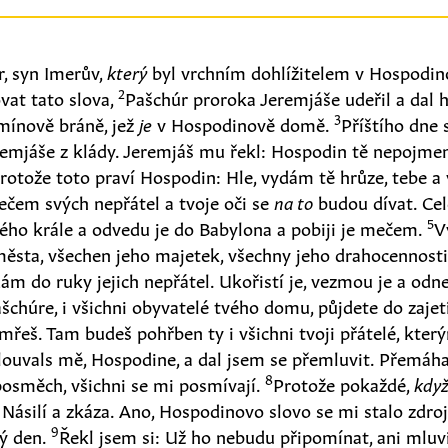
, syn Imerův,
který
byl vrchním dohlížitelem v Hospodin
2
vat tato slova,
Pašchúr proroka Jeremjáše udeřil a dal h
3
mínově bráně, jež
je
v Hospodinově domě.
Příštího dne s
emjáše z klády. Jeremjáš mu řekl: Hospodin tě nepojmen
rotože toto praví Hospodin: Hle, vydám tě hrůze, tebe a
ečem svých nepřátel a tvoje oči se
na to
budou dívat. Ce
5
ého krále a odvedu je do Babylona a pobiji je mečem.
V
města, všechen jeho majetek, všechny jeho drahocennost
ám do ruky jejich nepřátel. Ukořistí je, vezmou je a odn
ašchúre, i všichni obyvatelé tvého domu, půjdete do zajet
řeš. Tam budeš pohřben ty i všichni tvoji přátelé, kterým
ouvals mě, Hospodine, a dal jsem se přemluvit. Přemáhal
8
posměch, všichni se mi posmívají.
Protože pokaždé,
kdy
 Násilí a zkáza. Ano, Hospodinovo slovo se mi stalo zdr
9
ý den.
Řekl jsem si: Už ho nebudu připomínat, ani mluvi