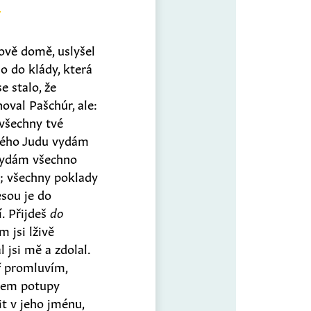
ově domě, uslyšel
o do klády, která
e stalo, že
oval Pašchúr, ale:
 všechny tvé
lého Judu vydám
ydám všechno
i; všechny poklady
esou je do
í. Přijdeš
do
 jsi lživě
 jsi mě a zdolal.
ž
promluvím,
ojem potupy
t v jeho jménu,