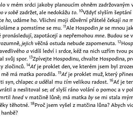
alo v mém srdci jakoby planoucím ohněm zadržovaným 
10
ho v sobě
zadržet, ale nedokážu
to
.
Vždyť slyším šeptán
jte
ho
, udáme ho. Všichni moji důvěrní přátelé čekají
na
m
11
zdoláme a pomstíme se mu.
Ale Hospodin
je
se mnou jak
ě pronásledují, zapotácejí a nepřemohou
mne
. Budou se v
12
erozumně,
jejich
věčná ostuda nebude zapomenuta.
Hosp
avedlivého
a
vidíš ledví i srdce, kéž na nich uzřím tvou 
13
l svůj spor.
Zpívejte Hospodinu, chvalte Hospodina, pr
14
y zločinců.
Ať
je proklet den, ve kterém jsem byl zrozen
15
y mě má matka porodila.
Ať
je proklet muž, který přine
16
 ti syn, chlapec
a
udělal mu
tím
velikou radost.
Ať je te
rátil a neslitoval se;
ať
slyší ráno volání o pomoc a v pol
mrtil
hned
v matčině lůně; má matka
by
se mi stala mým
18
ěky těhotné.
Proč jsem vyšel z matčina lůna? Abych vid
 hanbě?