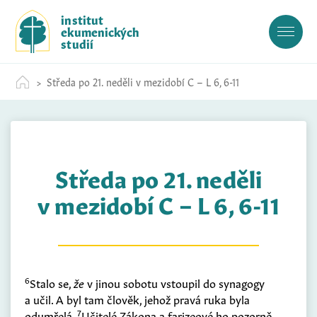
S
institut
k
ekumenických
i
studií
p
t
Středa po 21. neděli v mezidobí C – L 6, 6-11
o
c
o
n
t
Středa po 21. neděli
e
n
v mezidobí C – L 6, 6-11
t
6
Stalo se,
že
v jinou sobotu vstoupil do synagogy
a učil. A byl tam člověk, jehož pravá ruka byla
7
odumřelá.
Učitelé Zákona a farizeové ho pozorně