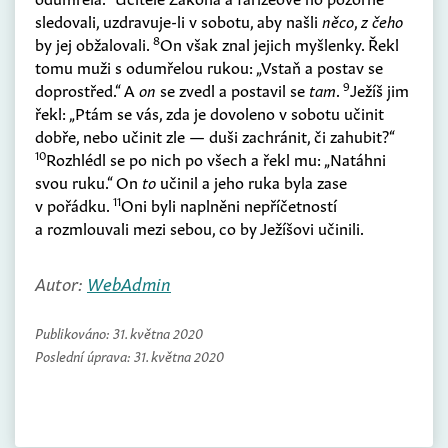
sledovali, uzdravuje-li v sobotu, aby našli
něco
,
z čeho
8
by jej obžalovali.
On však znal jejich myšlenky. Řekl
tomu muži s odumřelou rukou: „Vstaň a postav se
9
doprostřed.“ A
on
se zvedl a postavil se
tam
.
Ježíš jim
řekl: „Ptám se vás, zda je dovoleno v sobotu učinit
dobře, nebo učinit zle — duši zachránit, či zahubit?“
10
Rozhlédl se po nich po všech a řekl mu: „Natáhni
svou ruku.“ On
to
učinil a jeho ruka byla zase
11
v pořádku.
Oni byli naplněni nepříčetností
a rozmlouvali mezi sebou, co by Ježíšovi učinili.
Autor:
WebAdmin
Publikováno:
31. května 2020
Poslední úprava:
31. května 2020