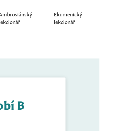
Ambrosiánský
Ekumenický
lekcionář
lekcionář
obí B