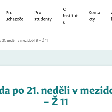
O
Pro
Pro
Konta
institut
uchazeče
studenty
kty
u
 21. neděli v mezidobí B – Ž 11
da po 21. neděli v mezid
– Ž 11