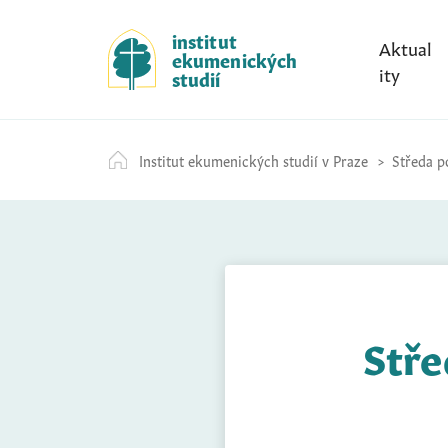
S
k
institut
Aktual
ekumenických
i
ity
studií
p
t
o
Institut ekumenických studií v Praze
Středa po
c
o
n
t
e
n
t
Stře