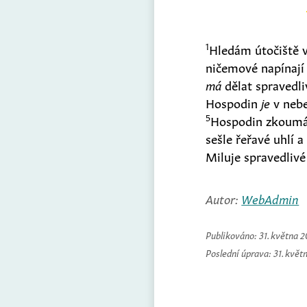
1
Hledám útočiště v
ničemové napínají l
má
dělat spravedli
Hospodin
je
v neb
5
Hospodin zkoumá 
sešle řeřavé uhlí a
Miluje spravedliv
Autor:
WebAdmin
Publikováno:
31. května 
Poslední úprava:
31. květ