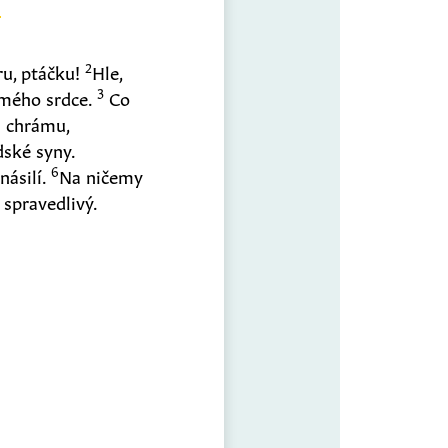
2
ru, ptáčku!
Hle,
3
mého srdce.
Co
 chrámu,
dské syny.
6
násilí.
Na ničemy
spravedlivý.