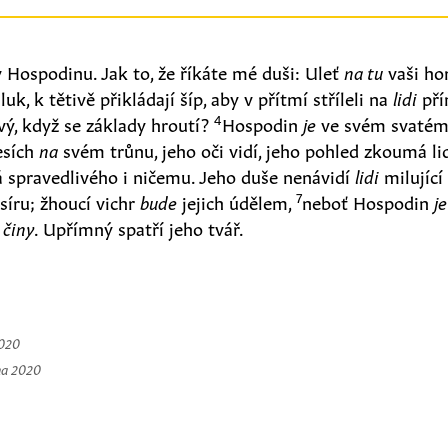
 Hospodinu. Jak to, že říkáte mé duši: Uleť
na tu
vaši ho
uk, k tětivě přikládají šíp, aby v přítmí stříleli na
lidi
pří
4
vý, když se základy hroutí?
Hospodin
je
ve svém svatém
esích
na
svém trůnu, jeho oči vidí, jeho pohled zkoumá li
spravedlivého i ničemu. Jeho duše nenávidí
lidi
milující 
7
 síru; žhoucí vichr
bude
jejich údělem,
neboť Hospodin
je
é
činy
. Upřímný spatří jeho tvář.
2020
na 2020